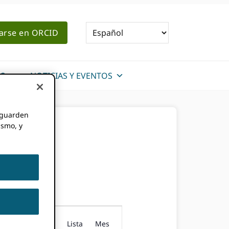
rarse en ORCID
S
NOTICIAS Y EVENTOS
e guarden
ismo, y
Vistas
Lista
Mes
AR EVENTOS