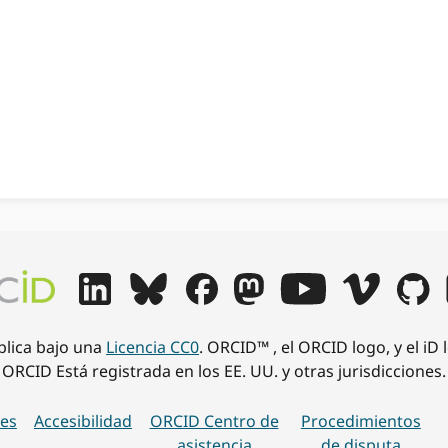
ublica bajo una
Licencia CC0
. ORCID™ , el ORCID logo, y el iD
ORCID Está registrada en los EE. UU. y otras jurisdicciones.
es
Accesibilidad
ORCID Centro de
Procedimientos
asistencia
de disputa