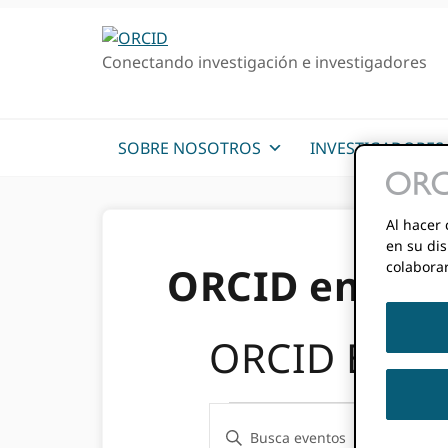
Ir
Saltar
a
al
Conectando investigación e investigadores
la
contenido
navegación
principal
principal
SOBRE NOSOTROS
INVESTIGADORES
Al hacer 
en su dis
colabora
ORCID en acc
ORCID Even
Eventos
Búsqueda
Inserte