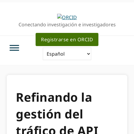
Ir
Saltar
a
al
la
contenido
Conectando investigación e investigadores
navegación
principal
principal
Registrarse en ORCID
Refinando la
gestión del
tráfico de API