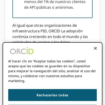
menos del 1% de nuestros clientes
de API públicas o anónimas.
Al igual que otras organizaciones de
infraestructura PID, ORCID La adopción
continúa creciendo en todo el mundo y las
solicitudes de acceso a los datos
almacenados en el ORCID Los registros
están creciendo al mismo tiempo que esto.
Parte de ORCIDLa misión de como
Al hacer clic en “Aceptar todas las cookies”, usted
organización de infraestructura sin fines de
acepta que las cookies se guarden en su dispositivo
lucro impulsada por la comunidad es
para mejorar la navegación del sitio, analizar el uso del
garantizar que ORCID Los datos se ponen a
mismo, y colaborar con nuestros estudios para
marketing.
disposición de forma libre y abierta, y con las
menores barreras de acceso posibles, para
cualquier persona que desee utilizarlos.
Rechazarlas todas
Logramos esto mediante la publicación
anual de nuestro archivo de datos públicos,