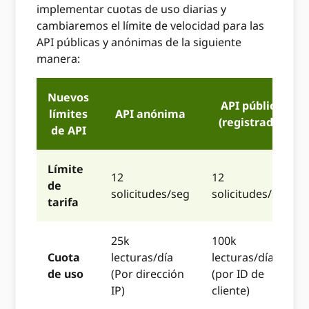
implementar cuotas de uso diarias y
cambiaremos el límite de velocidad para las
API públicas y anónimas de la siguiente
manera:
Nuevos
API pública
límites
API anónima
(registrada)
de API
Límite
12
12
de
solicitudes/seg
solicitudes/seg
tarifa
25k
100k
Cuota
lecturas/día
lecturas/día
de uso
(Por dirección
(por ID de
IP)
cliente)