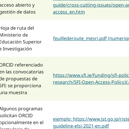
acceso abierto y
guide/cross-cutting-issues/open
gestión de datos
access_en.htm
Hoja de ruta del
Ministerio de
feuillederoute_mesri.pdf (numeriq
Educación Superior
e Investigación
ORCID referenciado
en las convocatorias
https://www.sfi.ie/funding/sfi-pol
de propuestas de
research/SFI-Open-Access-Policy.V
SFI: se proporciona
una muestra
Algunos programas
solicitan ORCID
ejemplo:
https://www.jst.go.jp/rist
opcionalmente en el
guideline-elsi-2021-en.pdf