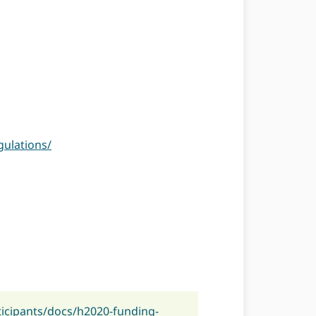
gulations/
ticipants/docs/h2020-funding-