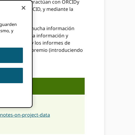
anciadores interactúan con ORCIDy
su apoyo a ORCID, y mediante la
e guarden
dores recopilan mucha información
ismo, y
copilación de esa información y
e financiación y los informes de
a precisa de un premio (introduciendo
 ORCID IDs:
rl
/notes-on-project-data