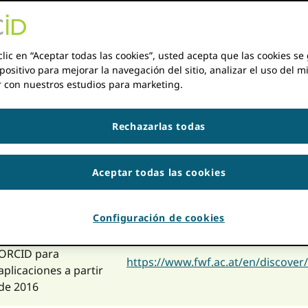
lucrados con ORCID desde nuestros primeros días. Los fin
integrando ORCID iDs en sus flujos de trabajo, declarando 
mentar la adopción de ORCID identificaciones
clic en “Aceptar todas las cookies”, usted acepta que las cookies s
las organizaciones de financiamiento es claro: los financia
positivo para mejorar la navegación del sitio, analizar el uso del m
n, y los identificadores pueden simplificar el proceso de re
r con nuestros estudios para marketing.
los financiadores ORCID iDs para facilitar las solicitudes d
ción de la información que recopilan, para garantizar la cit
Rechazarlas todas
egistros) y reconocer las contribuciones de los revisores.
itido una política o declaración relacionada con el uso de
Aceptar todas las cookies
Comentario
u
Configuración de cookies
Mandatos FWF
ORCID para
https://www.fwf.ac.at/en/discover
aplicaciones a partir
de 2016