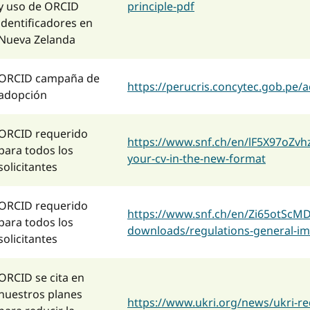
y uso de ORCID
principle-pdf
identificadores en
Nueva Zelanda
ORCID campaña de
https://perucris.concytec.gob.pe/
adopción
ORCID requerido
https://www.snf.ch/en/lF5X97oZv
para todos los
your-cv-in-the-new-format
solicitantes
ORCID requerido
https://www.snf.ch/en/Zi65otSc
para todos los
downloads/regulations-general-im
solicitantes
ORCID se cita en
nuestros planes
https://www.ukri.org/news/ukri-r