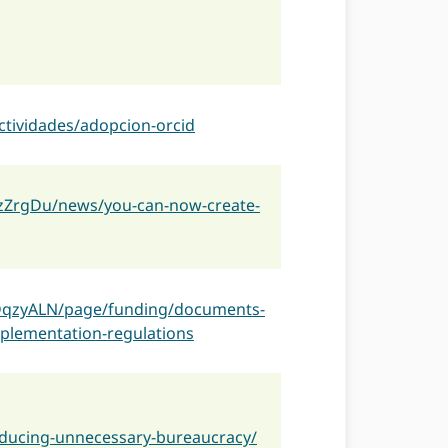
actividades/adopcion-orcid
hzZrgDu/news/you-can-now-create-
MDqzyALN/page/funding/documents-
plementation-regulations
educing-unnecessary-bureaucracy/