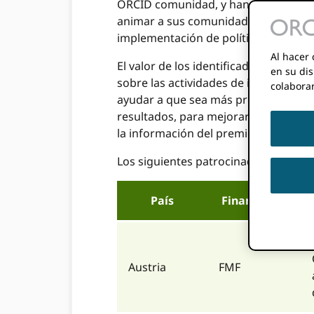
ORCID comunidad, y han estado invo
animar a sus comunidades a hacerlo 
implementación de políticas para au
Al hacer 
El valor de los identificadores para 
en su dis
sobre las actividades de investigació
colabora
ayudar a que sea más precisa. uso de 
resultados, para mejorar la reutiliza
la información del premio en ORCID r
Los siguientes patrocinadores han em
País
Financiador
Austria
FMF