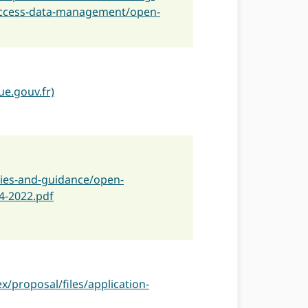
-access-data-management/open-
ue.gouv.fr)
icies-and-guidance/open-
.4-2022.pdf
ex/proposal/files/application-