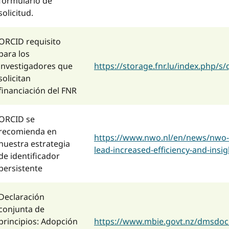
formulario de
solicitud.
ORCID requisito
para los
investigadores que
https://storage.fnr.lu/index.php
solicitan
financiación del FNR
ORCID se
recomienda en
https://www.nwo.nl/en/news/nwo-per
nuestra estrategia
lead-increased-efficiency-and-insig
de identificador
persistente
Declaración
conjunta de
principios: Adopción
https://www.mbie.govt.nz/dmsdocu