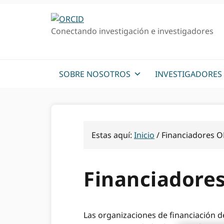
Ir
Saltar
a
al
Conectando investigación e investigadores
la
contenido
navegación
principal
principal
SOBRE NOSOTROS
INVESTIGADORES
Estas aquí:
Inicio
/
Financiadores OR
Financiadores
Las organizaciones de financiación de 