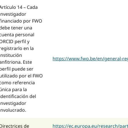
Artículo 14 – Cada
investigador
financiado por FWO
debe tener una
cuenta personal
ORCID perfil y
registrarlo en la
institución
https://www.fwo.be/en/general-re
anfitriona. Este
perfil puede ser
utilizado por el FWO
como referencia
única para la
identificación del
investigador
involucrado.
Directrices de
https://ec.europa.eu/research/par