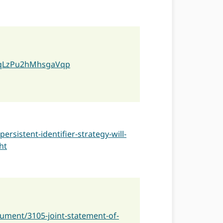
/s/qLzPu2hMhsgaVqp
sistent-identifier-strategy-will-
ht
ment/3105-joint-statement-of-