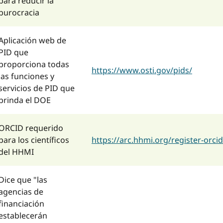
para reducir la
burocracia
Aplicación web de
PID que
proporciona todas
https://www.osti.gov/pids/
las funciones y
servicios de PID que
brinda el DOE
ORCID requerido
para los científicos
https://arc.hhmi.org/register-orcid
del HHMI
Dice que "las
agencias de
financiación
establecerán