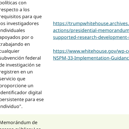
políticas con
respecto a los
requisitos para que
los investigadores
https://trumpwhitehouse.archives.
individuales
actions/presidential-memorandum
apoyados por o
supported-research-development-na
trabajando en
cualquier
https://www.whitehouse.gov/wp-c
subvención federal
NSPM-33-Implementation-Guidanc
de investigación se
registren en un
servicio que
proporcione un
identificador digital
persistente para ese
individuo".
Memorándum de