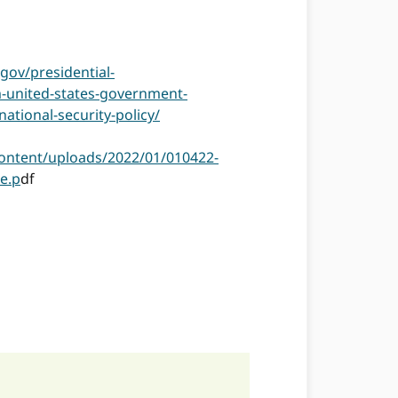
gov/presidential-
-united-states-government-
tional-security-policy/
ontent/uploads/2022/01/010422-
e.p
df