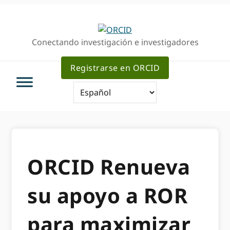
Ir
Saltar
a
al
la
contenido
Conectando investigación e investigadores
navegación
principal
principal
Registrarse en ORCID
ORCID Renueva
su apoyo a ROR
para maximizar