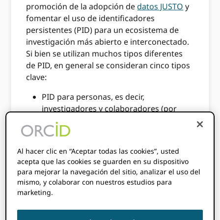
promoción de la adopción de
datos JUSTO
y
fomentar el uso de identificadores
persistentes (PID) para un ecosistema de
investigación más abierto e interconectado.
Si bien se utilizan muchos tipos diferentes
de PID, en general se consideran cinco tipos
clave:
PID para personas, es decir,
investigadores y colaboradores (por
ejemplo, ORCID identificaciones)
PID para objetos digitales como
publicaciones (por ejemplo, DOI)
Al hacer clic en “Aceptar todas las cookies”, usted
acepta que las cookies se guarden en su dispositivo
PID para actividades de investigación
para mejorar la navegación del sitio, analizar el uso del
(por ejemplo, RAiD),
mismo, y colaborar con nuestros estudios para
PID para subvenciones y premios de
marketing.
financiación (por ejemplo, DOI de
subvención) y