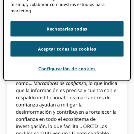
verificada
mismo, y colaborar con nuestros estudios para
marketing.
Con casi 1.5 millones de entradas de datos
(empleo, educación, trabajos e
Rechazarlas todas
identificadores personales) aportados a
ORCID En cuanto a los registros, el
consorcio danés desempeña un papel
Aceptar todas las cookies
fundamental para garantizar la credibilidad
de los perfiles de los investigadores. Estas
afiliaciones, trabajos y datos de
Configuración de cookies
identificación personal verificados actúan
como...
Marcadores de confianza
, lo que indica
que la información es precisa y cuenta con el
respaldo institucional. Los marcadores de
confianza ayudan a mitigar la
desinformación y contribuyen a fortalecer la
confianza en todo el ecosistema de
investigación, lo que facilita... ORCID Los
perfiles constituyen una fuente confiable