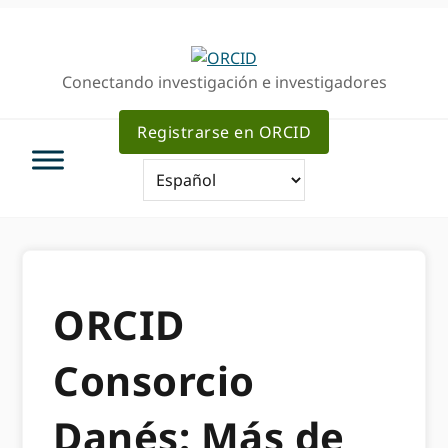
Ir
Saltar
a
al
la
contenido
Conectando investigación e investigadores
navegación
principal
principal
Registrarse en ORCID
ORCID
Consorcio
Danés: Más de