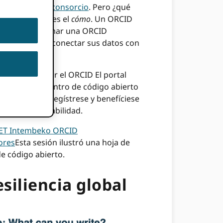
D Modelo de consorcio
. Pero ¿qué
ue
y un centro es el
cómo
. Un ORCID
embresía y formar una ORCID
 al consorcio conectar sus datos con
adas o utilizar el ORCID El portal
 solución de centro de código abierto
forma. ORCID Regístrese y benefíciese
a la interoperabilidad.
ET Intembeko ORCID
ores
Esta sesión ilustró una hoja de
e código abierto.
esiliencia global