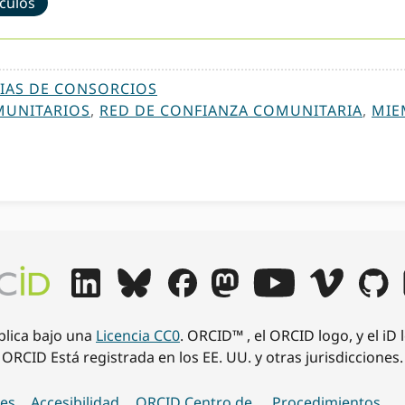
ículos
IAS DE CONSORCIOS
MUNITARIOS
,
RED DE CONFIANZA COMUNITARIA
,
MIE
ublica bajo una
Licencia CC0
. ORCID™ , el ORCID logo, y el iD
ORCID Está registrada en los EE. UU. y otras jurisdicciones.
es
Accesibilidad
ORCID Centro de
Procedimientos