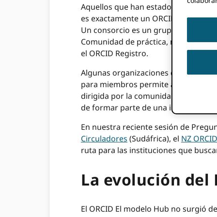
colabora
Aquellos que han estado cerca de OR
es exactamente un ORCID ¿Hub? Una f
Un consorcio es un grupo de organi
Comunidad de práctica, mientras que
el ORCID Registro.
Algunas organizaciones dentro de un 
para miembros permite afirmar los da
dirigida por la comunidad para permi
de formar parte de una infraestructur
En nuestra reciente sesión de Pregu
Circuladores
(Sudáfrica), el
NZ ORCID
ruta para las instituciones que busc
La evolución del 
El ORCID El modelo Hub no surgió de