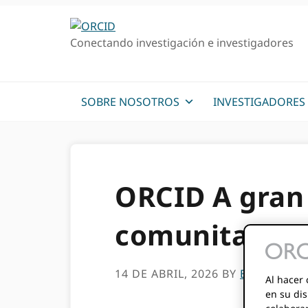
Ir
Saltar
a
al
Conectando investigación e investigadores
la
contenido
navegación
principal
principal
SOBRE NOSOTROS
INVESTIGADORES
ORCID A gran 
comunitario
14 DE ABRIL, 2026
BY
BRIAN MIN
Al hacer 
en su dis