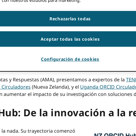
r con nuestros estudios para marketing.
CID La comunidad podría estar ya familiarizada con el
ORCI
orma sencilla de distinguirlos es que un consorcio es el
q
zaciones que aúnan recursos para reducir los costos de m
Rechazarlas todas
 una ORCID Hub es la herramienta técnica real que permite
Aceptar todas las cookies
consorcio podrían optar por crear integraciones personaliz
tos de afiliación, mientras que otros podrían preferir una
Configuración de cookies
tir que cualquier miembro del consorcio acceda a la plata
a colectiva que reduce la carga técnica individual y foment
ntas y Respuestas (AMA), presentamos a expertos de la
TEN
 Circuladores
(Nueva Zelanda), y el
Uganda ORCID Circulad
an aumentar el impacto de su investigación con soluciones d
Hub: De la innovación a la r
 la nada. Su trayectoria comenzó