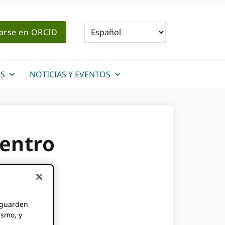
rarse en ORCID
S
NOTICIAS Y EVENTOS
centro
e guarden
ismo, y