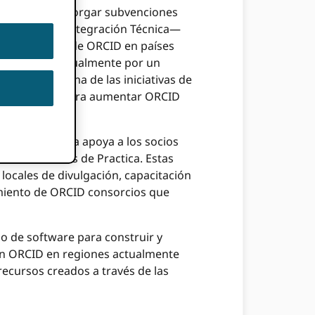
(GPF) para otorgar subvenciones
y Alcance e Integración Técnica—
 la adopción de ORCID en países
e otorgan bianualmente por un
 El GPF es una de las iniciativas de
stá diseñado para aumentar ORCID
ón
El programa apoya a los socios
D Comunidades de Practica. Estas
locales de divulgación, capacitación
cimiento de ORCID consorcios que
lo de software para construir y
 en ORCID en regiones actualmente
ecursos creados a través de las