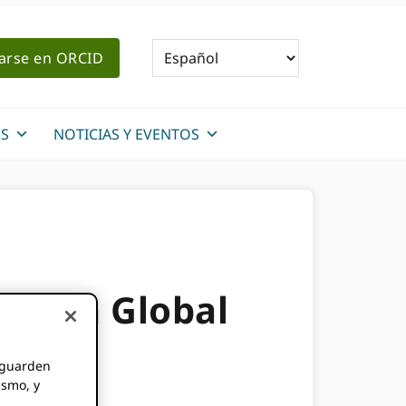
rarse en ORCID
S
NOTICIAS Y EVENTOS
pación Global
e guarden
ismo, y