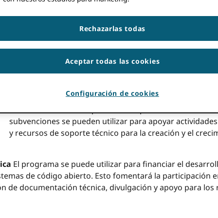
En 2022, lanzamos ORCID,
Fondo de Participación Global
bajo dos programas diferentes—Desarrollo Comunitario 
Rechazarlas todas
como un medio para mejorar la comprensión y fomentar
subrepresentados del Sur Global. Estas subvenciones s
monto de US$5,000–20,000, con una duración de 12 meses.
Aceptar todas las cookies
nuestro
Programa de Participación Global
(GPP), que e
pertenencia al Sur Global.
Configuración de cookies
Subvenciones de la
Desarrollo comunitario y divulgaci
locales en áreas subrepresentadas para construir ORCI
subvenciones se pueden utilizar para apoyar actividades 
y recursos de soporte técnico para la creación y el cre
ica
El programa se puede utilizar para financiar el desarrol
istemas de código abierto. Esto fomentará la participación
n de documentación técnica, divulgación y apoyo para los r