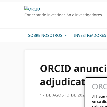
Ir
Saltar
a
al
Conectando investigación e investigadores
la
contenido
navegación
principal
principal
SOBRE NOSOTROS
INVESTIGADORES
ORCID anunci
adjudicatario
17 DE AGOSTO DE 2023
BY
LOMB
Al hacer 
en su dis
colabora