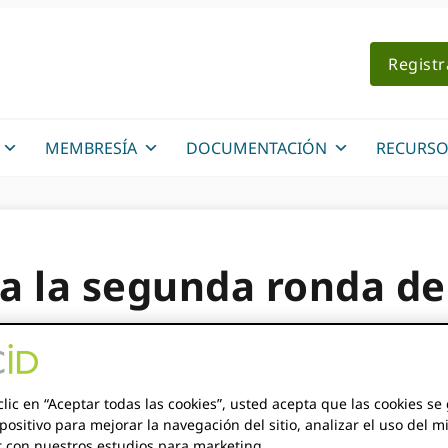
Regist
MEMBRESÍA
DOCUMENTACIÓN
RECURSO
a la segunda ronda de
s del Fondo de Partici
E TEMBO
clic en “Aceptar todas las cookies”, usted acepta que las cookies s
positivo para mejorar la navegación del sitio, analizar el uso del m
r con nuestros estudios para marketing.