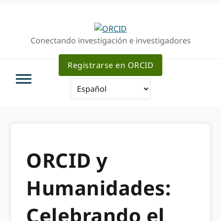
Ir
Saltar
a
al
la
contenido
Conectando investigación e investigadores
navegación
principal
principal
Registrarse en ORCID
ORCID y
Humanidades:
Celebrando el