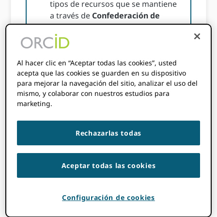
tipos de recursos que se mantiene
a través de
Confederación de
Repositorios de Acceso Abierto
(CORRIENTE)
Al hacer clic en “Aceptar todas las cookies”, usted
acepta que las cookies se guarden en su dispositivo
para mejorar la navegación del sitio, analizar el uso del
Nuevos tipos de
mismo, y colaborar con nuestros estudios para
marketing.
trabajo apoyan las
artes y las
Rechazarlas todas
humanidades
Aceptar todas las cookies
Hemos agregado 13 nuevos tipos de
Configuración de cookies
trabajos, muchos de los cuales permiten a
los académicos de artes y humanidades