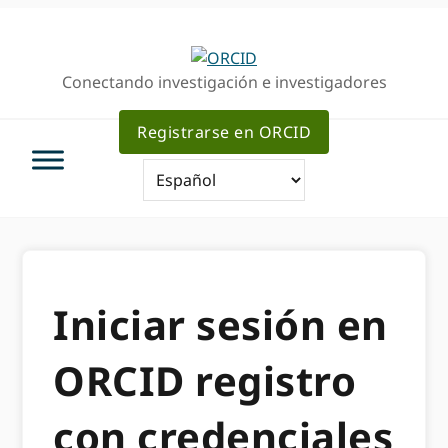
Ir
Saltar
a
al
la
contenido
Conectando investigación e investigadores
navegación
principal
principal
Registrarse en ORCID
Iniciar sesión en
ORCID registro
con credenciales