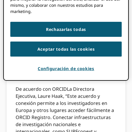
mismo, y colaborar con nuestros estudios para
permitirá a los investigadores holandeses
marketing.
acceder al registro utilizando las mismas
credenciales que utilizan para iniciar sesión
en su universidad. Como SURFconext está
Rechazarlas todas
conectado a
eduGAIN
, el acceso al Registro a
través de credenciales de inicio de sesión
institucionales también estará disponible
Aceptar todas las cookies
para investigadores de todo el mundo en
universidades que utilicen eduGAIN. El
Configuración de cookies
trabajo fue apoyado por dos proyectos
financiados por la CE,
AARC
y
THOR
.
De acuerdo con ORCIDLa Directora
Ejecutiva, Laure Haak, “Este acuerdo y
conexión permite a los investigadores en
Europa y otros lugares acceder fácilmente a
ORCID Registro. Conectar infraestructuras
de investigación nacionales e
internacionales, como SURFconext y