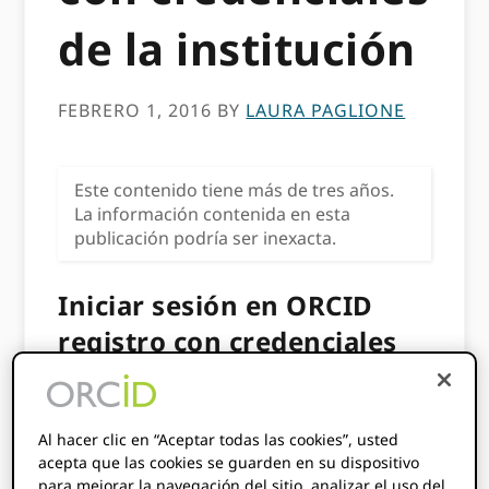
de la institución
FEBRERO 1, 2016
BY
LAURA PAGLIONE
Este contenido tiene más de tres años.
La información contenida en esta
publicación podría ser inexacta.
Iniciar sesión en ORCID
registro con credenciales
de la institución
Hoy anunciamos con
SURF
un acuerdo que
Al hacer clic en “Aceptar todas las cookies”, usted
hará que el ORCID Registro disponible a
acepta que las cookies se guarden en su dispositivo
para mejorar la navegación del sitio, analizar el uso del
través de
SURFconexto
. Este arreglo