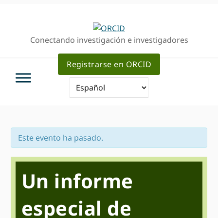
Ir
Saltar
Saltar
a
al
a
la
contenido
la
Conectando investigación e investigadores
navegación
principal
barra
principal
lateral
Registrarse en ORCID
primaria
Este evento ha pasado.
Un informe
especial de