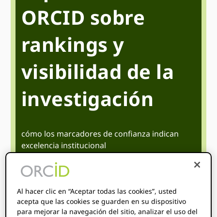
ORCID sobre
rankings y
visibilidad de la
investigación
cómo los marcadores de confianza indican
excelencia institucional
de junio 16
3:00 pm
4:00 pm
@
–
UTC
hora de inicio donde
son
:
No se pudo detectar su
Al hacer clic en “Aceptar todas las cookies”, usted
zona horaria. Probar
recarga
la página.
acepta que las cookies se guarden en su dispositivo
para mejorar la navegación del sitio, analizar el uso del