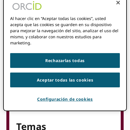
Conferencia WACREN
2026
Al hacer clic en “Aceptar todas las cookies”, usted
acepta que las cookies se guarden en su dispositivo
para mejorar la navegación del sitio, analizar el uso del
Marzo 23
Marzo 27
8:00
5:00 pm
@
–
@
mismo, y colaborar con nuestros estudios para
GMT
marketing.
hora de inicio donde
son
:
No se pudo detectar su
zona horaria. Probar
recarga
la página.
Rechazarlas todas
MÁS INFORMACIÓN
Aceptar todas las cookies
Configuración de cookies
Temas