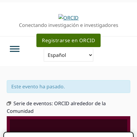
Ir
Saltar
Saltar
a
al
a
la
contenido
la
Conectando investigación e investigadores
navegación
principal
barra
principal
lateral
Registrarse en ORCID
primaria
Este evento ha pasado.
Serie de eventos:
ORCID alrededor de la
Comunidad