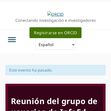
Ir
Saltar
Saltar
a
al
a
la
contenido
la
Conectando investigación e investigadores
navegación
principal
barra
principal
lateral
Registrarse en ORCID
primaria
Este evento ha pasado.
Reunión del grupo de