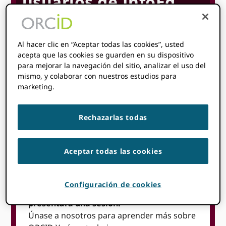
usuarios de InfoEd
18 de mayo
8:00
5:00 pm
@
–
EST
Al hacer clic en “Aceptar todas las cookies”, usted
acepta que las cookies se guarden en su dispositivo
hora de inicio donde
son
:
No se pudo detectar su
para mejorar la navegación del sitio, analizar el uso del
zona horaria. Probar
recarga
la página.
mismo, y colaborar con nuestros estudios para
marketing.
Rechazarlas todas
Aceptar todas las cookies
Temas
Configuración de cookies
ORCID ¡Asistirá a este evento y
presentará una sesión!
Únase a nosotros para aprender más sobre