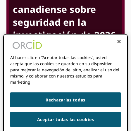
canadiense sobre
seguridad en la
investigación de 2026
26 de mayo
27 de mayo
8:00
@
–
@
Al hacer clic en “Aceptar todas las cookies”, usted
5:00 pm
acepta que las cookies se guarden en su dispositivo
UTC-5
para mejorar la navegación del sitio, analizar el uso del
mismo, y colaborar con nuestros estudios para
hora de inicio donde
son
:
No se pudo detectar su
marketing.
zona horaria. Probar
recarga
la página.
Rechazarlas todas
MÁS INFORMACIÓN
Aceptar todas las cookies