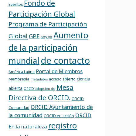
Fondo de
Eventos
Participación Global
Programa de Participación
Aumento
Global
GPF
soy yo
de la participación
de contacto
mundial
Portal de Miembros
América Latina
ciencia
Membresía
acceso abierto
metadatos
Mesa
abierta
ORCID adopción de
Directiva de ORCID.
ORCID
ORCID Ayuntamiento de
Comunidad
la comunidad
ORCID
ORCID en acción
registro
En la naturaleza