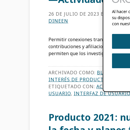
Al hacer 
26 DE JULIO DE 2023
BY
TOM DE
su dispos
DINEEN
con nuest
Permitir conexiones transparentes y c
contribuciones y afiliaciones está en
permiten que los investigadores no s
ARCHIVADO COMO:
BLOG
,
NOTIC
INTERÉS DE PRODUCTOS
,
ACTUA
ETIQUETADO CON:
ACTIVIDADES
USUARIO
,
INTERFAZ DE USUARI
Producto 2021: n
la fecha y planes