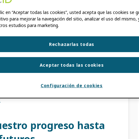
clic en “Aceptar todas las cookies”, usted acepta que las cookies se 
MERANVILLE
,
PAULA DEMAIN
,
DAN
itivo para mejorar la navegación del sitio, analizar el uso del mismo, 
ros estudios para marketing.
onfiables entre los investigadores y sus
Rechazarlas todas
 el centro de ORCIDla misión Estas conexiones
olo sean reconocidos por […]
Aceptar todas las cookies
IAS DE INTEGRACIÓN
,
GRUPO DE
LIZACIONES DE PRODUCTO
Configuración de cookies
 PROFESIONALES
,
UI
,
EXPERIENCIA DE
O
uestro progreso hasta
 futuros