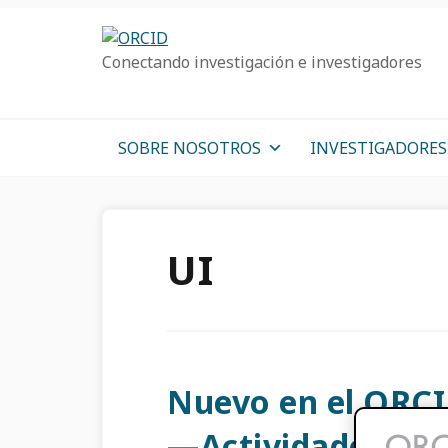
Ir
Saltar
Saltar
a
al
a
Conectando investigación e investigadores
la
contenido
la
navegación
principal
barra
principal
lateral
primaria
SOBRE NOSOTROS
INVESTIGADORES
UI
Nuevo en el ORCID
—Actividades pro