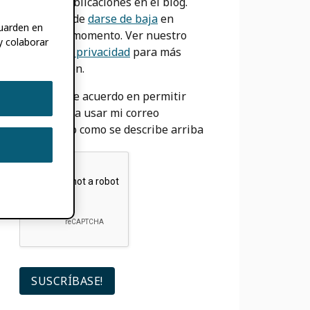
nuevas publicaciones en el blog.
Usted puede
darse de baja
en
guarden en
cualquier momento. Ver nuestro
y colaborar
Política de privacidad
para más
información.
Estoy de acuerdo en permitir
ORCID para usar mi correo
electrónico como se describe arriba