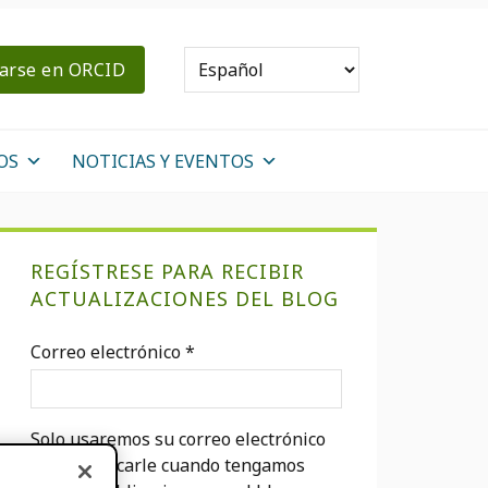
rarse en ORCID
OS
NOTICIAS Y EVENTOS
Barra
REGÍSTRESE PARA RECIBIR
lateral
ACTUALIZACIONES DEL BLOG
primaria
Correo electrónico
*
Solo usaremos su correo electrónico
para notificarle cuando tengamos