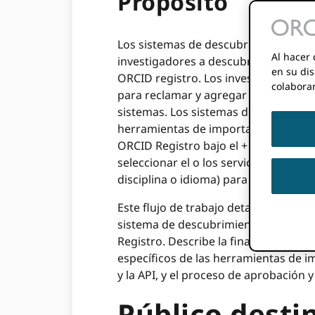
Propósito
Los sistemas de descubrimiento son
Al hacer 
investigadores a descubrir y conecta
en su dis
ORCID registro. Los investigadores p
colabora
para reclamar y agregar trabajos, fi
sistemas. Los sistemas de descubri
herramientas de importación, se enu
ORCID Registro bajo el +
Agregar
Me
seleccionar el o los servicios apropi
disciplina o idioma) para agregar el
Este flujo de trabajo detalla cómo 
sistema de descubrimiento y los requ
Registro. Describe la finalidad de lo
específicos de las herramientas de i
y la API, y el proceso de aprobación 
Público desti