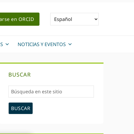
rarse en ORCID
S
NOTICIAS Y EVENTOS
Barra
BUSCAR
lateral
Búsqueda
primaria
en
este
sitio