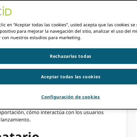
 integraciones de miembros que ayudan a los
clic en “Aceptar todas las cookies”, usted acepta que las cookies s
rse con sus actividades desde dentro de su
positivo para mejorar la navegación del sitio, analizar el uso del m
ueden utilizar sistemas de descubrimiento
r con nuestros estudios para marketing.
nanciación e información personal a otros
miento seleccionados, conocidos como
meran en la sección correspondiente del
Rechazarlas todas
nú desplegable. El investigador puede
ados que desea utilizar (por ejemplo, por
Aceptar todas las cookies
ementos a su registro.
ORCID Los miembros pueden integrar un
Configuración de cookies
isitos que deben incluirse dentro del ORCID
s sistemas de descubrimiento, los requisitos
mportación, cómo interactúa con los usuarios
y lanzamiento.
natario