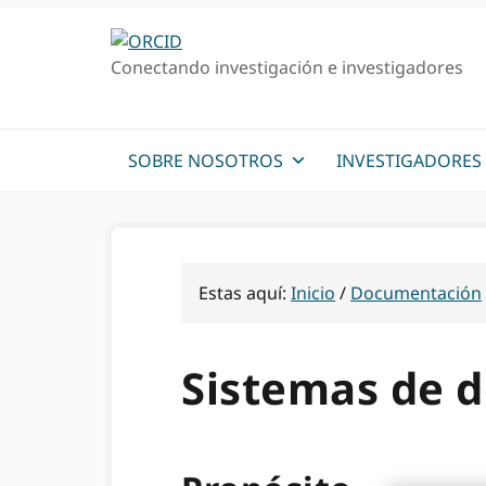
Ir
Saltar
Saltar
a
al
a
Conectando investigación e investigadores
la
contenido
la
navegación
principal
barra
principal
lateral
primaria
SOBRE NOSOTROS
INVESTIGADORES
Estas aquí:
Inicio
/
Documentación
Sistemas de 