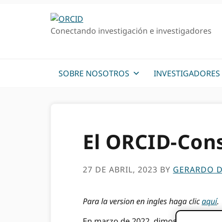
Ir
Saltar
a
al
Conectando investigación e investigadores
la
contenido
navegación
principal
principal
SOBRE NOSOTROS
INVESTIGADORES
El ORCID-Cons
27 DE ABRIL, 2023
BY
GERARDO D
Para la version en ingles haga clic
aquí
.
En marzo de 2022, dimos la bienveni