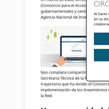
(Consorcio para el Acceso a la Inform
gubernamentales y centros de invest
Al hacer 
Agencia Nacional de Investigación y 
en su dis
colabora
Nos complace compartir esta entrevi
Secretaria Técnica de la Red de Apoyo
trayectoria que ha tenido el Consorc
implementación de los lineamientos O
la Red.