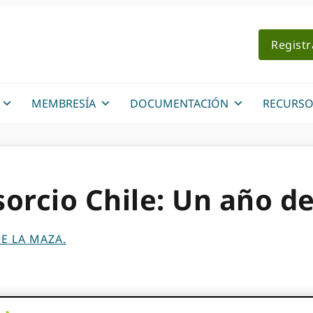
Regist
MEMBRESÍA
DOCUMENTACIÓN
RECURSO
orcio Chile: Un año d
E LA MAZA.
da a nuestro tercer consorcio en América Latina:ORCID-Chil