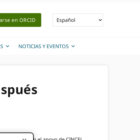
rarse en ORCID
S
NOTICIAS Y EVENTOS
espués
e. Se formó con el apoyo de CINCEL