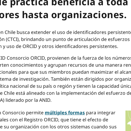
 práctica beneficia a toda
ores hasta organizaciones.
n Chile busca extender el uso de identificadores persistent
n (CTCI), brindando un punto de articulación de esfuerzos 
n y uso de ORCID y otros identificadores persistentes.
CID Consorcio ORCID, provienen de la fuerza de los númer
ten conocimientos y agrupan recursos de una manera renta
cionales para que sus miembros puedan maximizar el alcanc
istema de investigación. También están dirigidos por organi
ítica nacional de su país o región y tienen la capacidad úni
 Chile está alineado con la implementación del esfuerzo de
A) liderado por la ANID.
n Consorcio permite
múltiples formas
para integrar
les con el Registro ORCID, que tiene el efecto de
de su organización con los otros sistemas cuando sus