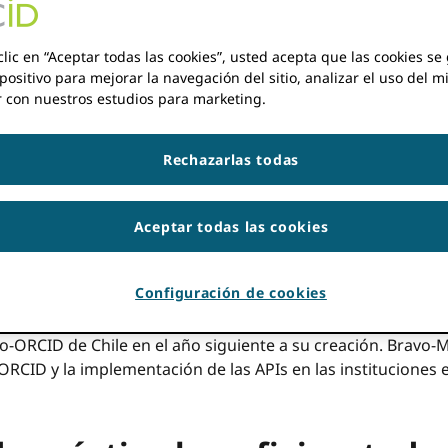
ación Científica Electrónica), que reúne a instituciones de
igación de Chile. Tiene 15 instituciones miembros que com
clic en “Aceptar todas las cookies”, usted acepta que las cookies s
Desarrollo (ANID).
positivo para mejorar la navegación del sitio, analizar el uso del m
r con nuestros estudios para marketing.
ORCID-Chile ha tenido un progreso considerable aún e
existencia: el número de ORCID iDs entre sus invest
Rechazarlas todas
de sus organizaciones miembro, la Universidad del De
avanzadas con ORCID, incluido DSpace 7.4. Otra de su
Universidad Técnica Federico Santa María, está instal
Aceptar todas las cookies
evaluando la posibilidad de exigir que los investigad
momento de solicitar financiamiento.
Configuración de cookies
sta con María Soledad Bravo-Marchant, Secretaria Ejecutiva
 Institucional de la Infraestructura Nacional de Acceso a la 
io-ORCID de Chile en el año siguiente a su creación. Bravo-
RCID y la implementación de las APIs en las instituciones 