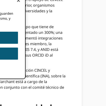
 educación superior, organismos
prenden 14 universidades y la
e guarden
ismo, y
n el poco tiempo que tiene de
igadores ha aumentado un 300%; una
sarrollo, implementó integraciones
s organizaciones miembro, la
ando Dspace-CRIS 7.4, y ANID está
ores compartan sus ORCID iD al
 de la Corporación CINCEL y
Información Científica (INA), sobre la
Marchant está a cargo de la
en conjunto con el comité técnico de