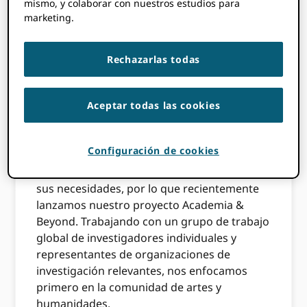
mismo, y colaborar con nuestros estudios para
en
las redes sociales
, a
eventos y talleres
y en
marketing.
otros lugares. Y buscamos activamente
recopilar información sobre los usuarios a
Rechazarlas todas
través de nuestros
encuestas comunitarias
y
a través de otras investigaciones, como la
THOR Estudio de ORCID Adopción en todas
Aceptar todas las cookies
las disciplinas y ubicaciones
.
Siendo 2019 nuestro
Año del investigador
,
Configuración de cookies
tenemos una gran oportunidad de enfocar
aún más nuestros esfuerzos en comprender
sus necesidades, por lo que recientemente
lanzamos nuestro proyecto Academia &
Beyond. Trabajando con un grupo de trabajo
global de investigadores individuales y
representantes de organizaciones de
investigación relevantes, nos enfocamos
primero en la comunidad de artes y
humanidades.