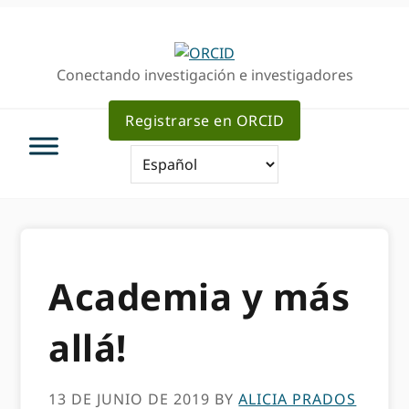
Ir
Saltar
a
al
la
contenido
Conectando investigación e investigadores
navegación
principal
principal
Registrarse en ORCID
Academia y más
allá!
13 DE JUNIO DE 2019
BY
ALICIA PRADOS