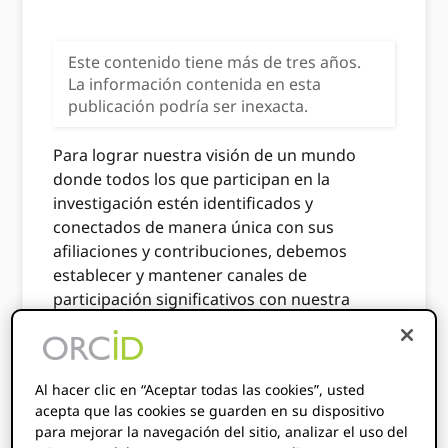
Este contenido tiene más de tres años.
La información contenida en esta
publicación podría ser inexacta.
Para lograr nuestra visión de un mundo
donde todos los que participan en la
investigación estén identificados y
conectados de manera única con sus
afiliaciones y contribuciones, debemos
establecer y mantener canales de
participación significativos con nuestra
comunidad diversa. Esto incluye interactuar
con los investigadores sobre cuándo, cómo
y por qué usa su iD y su experiencia al
Al hacer clic en “Aceptar todas las cookies”, usted
hacerlo, como nuestro diseñador de UX,
acepta que las cookies se guarden en su dispositivo
Mallory Robertson recientemente
explicado
.
para mejorar la navegación del sitio, analizar el uso del
También escuchamos lo que tienes que decir