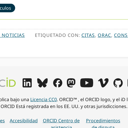
ículos
 NOTICIAS
ETIQUETADO CON:
CITAS
,
ORAC
,
CONS
ublica bajo una
Licencia CC0
. ORCID™ , el ORCID logo, y el iD
ORCID Está registrada en los EE. UU. y otras jurisdicciones.
es
Accesibilidad
ORCID Centro de
Procedimientos
asistencia
de disputa