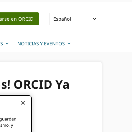
rarse en ORCID
S
NOTICIAS Y EVENTOS
es! ORCID Ya
ón de
r de
e guarden
ismo, y