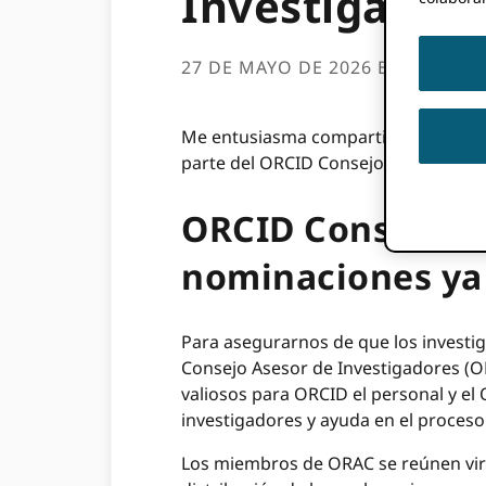
Investigadore
27 DE MAYO DE 2026
BY
TOM DE
Me entusiasma compartir una oportu
parte del ORCID Consejo Asesor de I
ORCID Consejo As
nominaciones ya 
Para asegurarnos de que los investi
Consejo Asesor de Investigadores (O
valiosos para ORCID el personal y e
investigadores y ayuda en el proceso
Los miembros de ORAC se reúnen virt