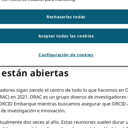
s.
Rechazarlas todas
MERANVILLE
nidad emocionante para que los investigadores se involu
Aceptar todas las cookies
nvestigadores.
Configuración de cookies
esor de Investigadores (OR
están abiertas
gadores sigan siendo el centro de todo lo que hacemos en O
RAC) en 2021. ORAC es un grupo diverso de investigadores 
l ORCID Embarque mientras buscamos asegurar que ORCID apo
 de investigación e innovación.
ualmente dos veces al año. Estas reuniones suelen durar u