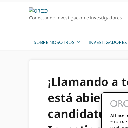
Ir
Saltar
a
al
Conectando investigación e investigadores
la
contenido
navegación
principal
principal
SOBRE NOSOTROS
INVESTIGADORES
¡Llamando a t
está abierto 
candidaturas 
Al hacer 
en su dis
colabora