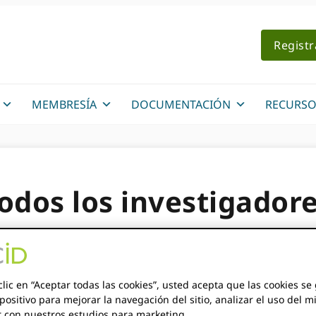
Regist
MEMBRESÍA
DOCUMENTACIÓN
RECURSO
odos los investigador
el plazo de presentaci
para el Consejo Aseso
clic en “Aceptar todas las cookies”, usted acepta que las cookies s
positivo para mejorar la navegación del sitio, analizar el uso del m
r con nuestros estudios para marketing.