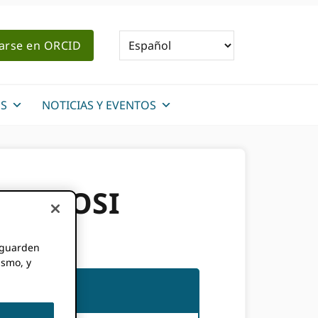
rarse en ORCID
S
NOTICIAS Y EVENTOS
ios POSI
e guarden
ismo, y