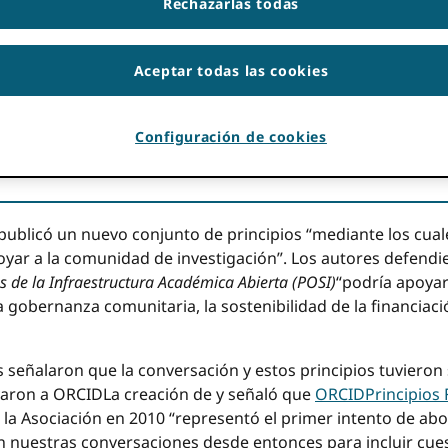
Rechazarlas todas
sotros mismos en relación con los Principios para la Inf
Aceptar todas las cookies
 está listo para adoptar inequívocamente los Principios PO
nversaciones y colaboraciones generadas por una iniciativa d
rar con el grupo de adoptantes actuales de POSI y la comu
Configuración de cookies
guir desarrollando POSI de una manera abierta y transpar
publicó un nuevo conjunto de principios “mediante los cua
poyar a la comunidad de investigación”. Los autores defendi
os de la Infraestructura Académica Abierta (POSI)
“podría apoyar
a gobernanza comunitaria, la sostenibilidad de la financiaci
es señalaron que la conversación y estos principios tuviero
varon a ORCIDLa creación de y señaló que
ORCIDPrincipios 
 la Asociación en 2010 “representó el primer intento de abo
 nuestras conversaciones desde entonces para incluir cues