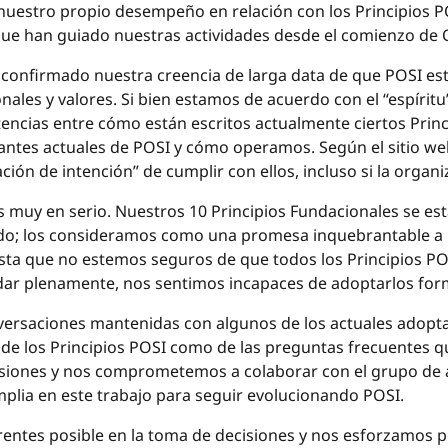
nuestro propio desempeño en relación con los Principios 
 que han guiado nuestras actividades desde el comienzo de
 confirmado nuestra creencia de larga data de que POSI es
ales y valores. Si bien estamos de acuerdo con el “espíritu”
encias entre cómo están escritos actualmente ciertos Prin
antes actuales de POSI y cómo operamos. Según el sitio web
ción de intención” de cumplir con ellos, incluso si la organ
 muy en serio. Nuestros 10 Principios Fundacionales se e
ado; los consideramos como una promesa inquebrantable 
ta que no estemos seguros de que todos los Principios POS
r plenamente, nos sentimos incapaces de adoptarlos for
conversaciones mantenidas con algunos de los actuales ado
o de los Principios POSI como de las preguntas frecuentes
cusiones y nos comprometemos a colaborar con el grupo de
plia en este trabajo para seguir evolucionando POSI.
ntes posible en la toma de decisiones y nos esforzamos po