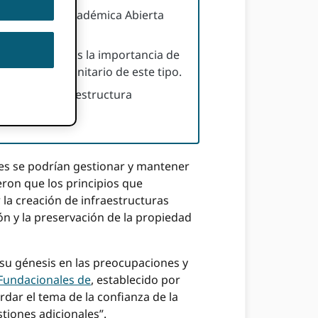
raestructura Académica Abierta
SI, reconocemos la importancia de
e alcance comunitario de este tipo.
nidad de infraestructura
ente.
les se podrían gestionar y mantener
eron que los principios que
 la creación de infraestructuras
ón y la preservación de la propiedad
n su génesis en las preocupaciones y
Fundacionales de
, establecido por
rdar el tema de la confianza de la
tiones adicionales”.