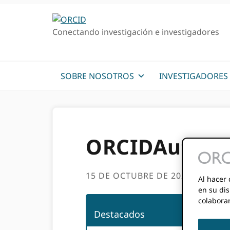
Ir
Saltar
a
al
Conectando investigación e investigadores
la
contenido
navegación
principal
principal
SOBRE NOSOTROS
INVESTIGADORES
ORCIDAutoeval
15 DE OCTUBRE DE 2024
BY
ORCI
Al hacer 
en su dis
colabora
Destacados