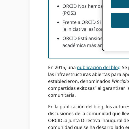
ORCID Nos hemos evaluado a no
(POSI)
Frente a ORCID Si bien aún no
la iniciativa, así como las co
ORCID Está ansioso por colabo
académica más amplia para se
En 2015, una
publicación del blog
Se 
las infraestructuras abiertas para a
establecieron, denominados
Principi
compartidas exitosas” al garantizar l
comunitaria.
En la publicación del blog, los autor
discusiones de la comunidad que lle
ORCIDLa Junta Directiva inaugural de
comunidad que se ha desarrollado en