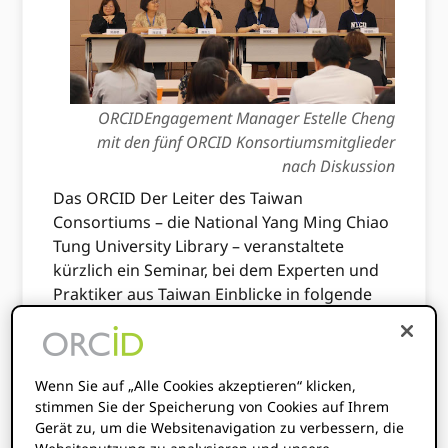
ORCIDEngagement Manager Estelle Cheng
mit den fünf ORCID Konsortiumsmitglieder
nach Diskussion
Das ORCID Der Leiter des Taiwan
Consortiums – die National Yang Ming Chiao
Tung University Library – veranstaltete
kürzlich ein Seminar, bei dem Experten und
Praktiker aus Taiwan Einblicke in folgende
Themen erhielten: ORCID Implementierung,
Integration in institutionelle Systeme,
Identifizierung von Forschern, Outreach-
Wenn Sie auf „Alle Cookies akzeptieren“ klicken,
Dienste und Wirkung.
stimmen Sie der Speicherung von Cookies auf Ihrem
Gerät zu, um die Websitenavigation zu verbessern, die
Ziel war es, sich auf die Zusammenarbeit