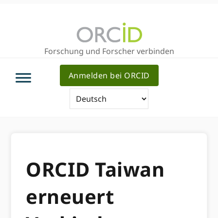
Direkt
Direkt
zur
zum
Hauptnavigation
Inhalt
Forschung und Forscher verbinden
Anmelden bei ORCID
ORCID Taiwan
erneuert