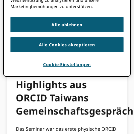
Websitenutzung zu analysieren und unsere
und die Wiedereinbindung der
Marketingbemühungen zu unterstützen.
Gemeinschaft im Rahmen des
Seminarthemas „Advancing ORCID Adoption
in der Forschungslandschaft.“ Die
Alle ablehnen
Veranstaltung wurde von etwa 60
Teilnehmern und der Academia Sinica –
Taiwans Nationalakademie – besucht und
Alle Cookies akzeptieren
diente als Ausgangspunkt für die Förderung
von Taiwans ORCID Community of Practice
Cookie-Einstellungen
für zukünftiges Wachstum.
Highlights aus
ORCID Taiwans
Gemeinschaftsgespräch
Das Seminar war das erste physische ORCID