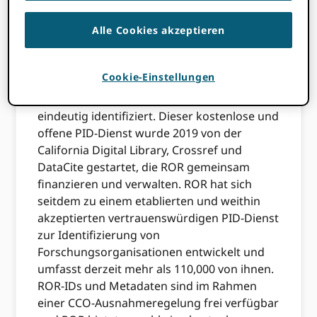
In diesem Beitrag besprechen wir, was ROR
ist, warum und wie ORCID unterstützt ROR,
Alle Cookies akzeptieren
das Research Organization Registry, als
unsere bevorzugte PID für Organisationen.
Cookie-Einstellungen
ROR hostet ein globales, von der Community
betriebenes Register, das Organisationen
eindeutig identifiziert. Dieser kostenlose und
offene PID-Dienst wurde 2019 von der
California Digital Library, Crossref und
DataCite gestartet, die ROR gemeinsam
finanzieren und verwalten. ROR hat sich
seitdem zu einem etablierten und weithin
akzeptierten vertrauenswürdigen PID-Dienst
zur Identifizierung von
Forschungsorganisationen entwickelt und
umfasst derzeit mehr als 110,000 von ihnen.
ROR-IDs und Metadaten sind im Rahmen
einer CCO-Ausnahmeregelung frei verfügbar