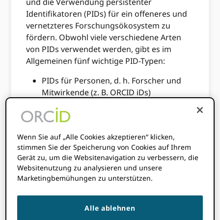
und die Verwendung persistenter
Identifikatoren (PIDs) für ein offeneres und
vernetzteres Forschungsökosystem zu
fördern. Obwohl viele verschiedene Arten
von PIDs verwendet werden, gibt es im
Allgemeinen fünf wichtige PID-Typen:
PIDs für Personen, d. h. Forscher und
Mitwirkende (z. B. ORCID iDs)
PIDs für digitale Objekte wie
Publikationen (z. B. DOIs)
PIDs für Forschungsaktivitäten (z. B.
Wenn Sie auf „Alle Cookies akzeptieren“ klicken,
RAiDs),
stimmen Sie der Speicherung von Cookies auf Ihrem
Gerät zu, um die Websitenavigation zu verbessern, die
PIDs für Zuschüsse und Förderpreise (z.
Websitenutzung zu analysieren und unsere
B. Grant-DOIs) und
Marketingbemühungen zu unterstützen.
PIDs für Forschungsorganisationen (zB
ROR-IDs)
Alle ablehnen