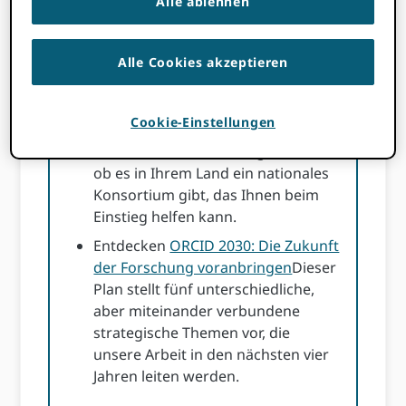
Alle ablehnen
Globaler Beteiligungsfonds
(GPF):
Informieren Sie sich über
verfügbare Fördermittel zur
Alle Cookies akzeptieren
Unterstützung ORCID Adoptionen
im globalen Süden.
Cookie-Einstellungen
Schließen Sie sich einem
Konsortium an
: Erkundigen Sie sich,
ob es in Ihrem Land ein nationales
Konsortium gibt, das Ihnen beim
Einstieg helfen kann.
Entdecken
ORCID 2030: Die Zukunft
der Forschung voranbringen
Dieser
Plan stellt fünf unterschiedliche,
aber miteinander verbundene
strategische Themen vor, die
unsere Arbeit in den nächsten vier
Jahren leiten werden.