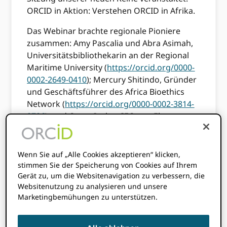
ORCID in Aktion: Verstehen ORCID in Afrika.
Das Webinar brachte regionale Pioniere
zusammen: Amy Pascalia und Abra Asimah,
Universitätsbibliothekarin an der Regional
Maritime University (
https://orcid.org/0000-
0002-2649-0410
); Mercury Shitindo, Gründer
und Geschäftsführer des Africa Bioethics
Network (
https://orcid.org/0000-0002-3814-
8786
); und Owen Iyoha, CEO von Eko-
Konnect (
https://orcid.org/0000-0002-0978-
2358
um die einzigartigen
Herausforderungen und Chancen für ORCID
Wenn Sie auf „Alle Cookies akzeptieren“ klicken,
Übernahme auf dem gesamten Kontinent.
stimmen Sie der Speicherung von Cookies auf Ihrem
Gerät zu, um die Websitenavigation zu verbessern, die
Websitenutzung zu analysieren und unsere
Ressourcen für afrikanische
Marketingbemühungen zu unterstützen.
Institutionen