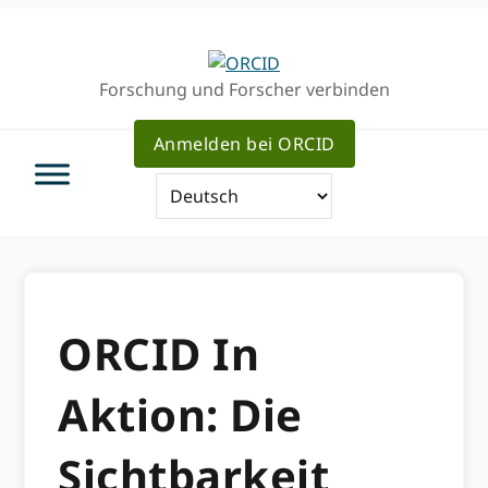
Direkt
Direkt
zur
zum
Hauptnavigation
Inhalt
Forschung und Forscher verbinden
Anmelden bei ORCID
ORCID In
Aktion: Die
Sichtbarkeit