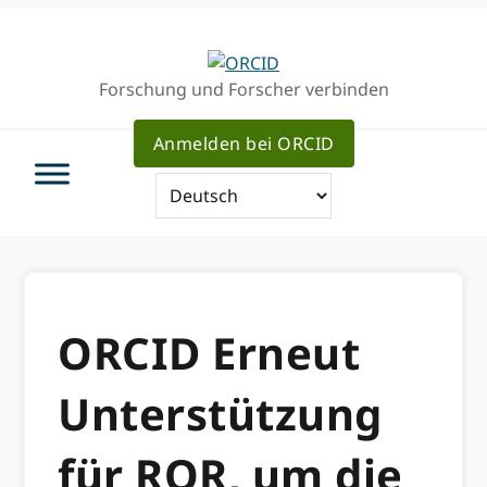
Direkt
Direkt
zur
zum
Hauptnavigation
Inhalt
Forschung und Forscher verbinden
Anmelden bei ORCID
ORCID Erneut
Unterstützung
für ROR, um die