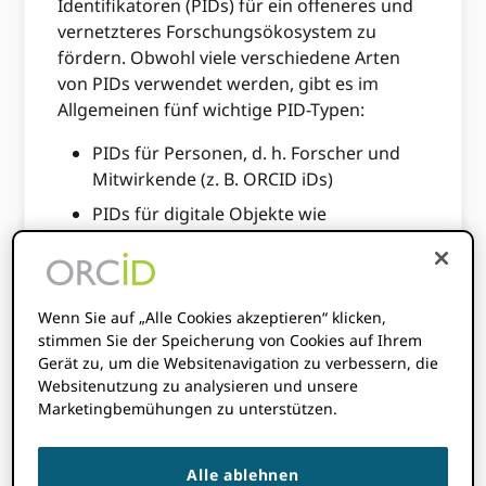
Identifikatoren (PIDs) für ein offeneres und
vernetzteres Forschungsökosystem zu
fördern. Obwohl viele verschiedene Arten
von PIDs verwendet werden, gibt es im
Allgemeinen fünf wichtige PID-Typen:
PIDs für Personen, d. h. Forscher und
Mitwirkende (z. B. ORCID iDs)
PIDs für digitale Objekte wie
Publikationen (z. B. DOIs)
PIDs für Forschungsaktivitäten (z. B.
RAiDs),
Wenn Sie auf „Alle Cookies akzeptieren“ klicken,
PIDs für Zuschüsse und Förderpreise (z.
stimmen Sie der Speicherung von Cookies auf Ihrem
B. Grant-DOIs) und
Gerät zu, um die Websitenavigation zu verbessern, die
Websitenutzung zu analysieren und unsere
PIDs für Forschungsorganisationen (zB
Marketingbemühungen zu unterstützen.
ROR-IDs)
In diesem Beitrag besprechen wir, was ROR
Alle ablehnen