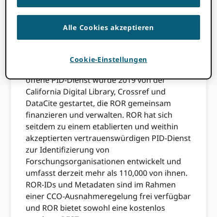
ist, warum und wie ORCID unterstützt ROR,
das Research Organization Registry, als
unsere bevorzugte PID für Organisationen.
Alle Cookies akzeptieren
ROR hostet ein globales, von der Community
betriebenes Register, das Organisationen
Cookie-Einstellungen
eindeutig identifiziert. Dieser kostenlose und
offene PID-Dienst wurde 2019 von der
California Digital Library, Crossref und
DataCite gestartet, die ROR gemeinsam
finanzieren und verwalten. ROR hat sich
seitdem zu einem etablierten und weithin
akzeptierten vertrauenswürdigen PID-Dienst
zur Identifizierung von
Forschungsorganisationen entwickelt und
umfasst derzeit mehr als 110,000 von ihnen.
ROR-IDs und Metadaten sind im Rahmen
einer CCO-Ausnahmeregelung frei verfügbar
und ROR bietet sowohl eine kostenlos