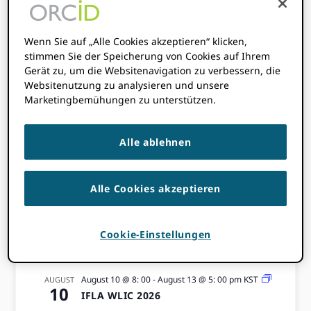
Events
Wenn Sie auf „Alle Cookies akzeptieren“ klicken,
stimmen Sie der Speicherung von Cookies auf Ihrem
Gerät zu, um die Websitenavigation zu verbessern, die
Bevorstehende
Websitenutzung zu analysieren und unsere
Marketingbemühungen zu unterstützen.
Veranstaltungen
Alle ablehnen
GEHEN SIE ZUM
VERANSTALTUNGSKALENDER
Alle Cookies akzeptieren
Cookie-Einstellungen
Juli 7 @ 8: 00 am
-
Juli 9 @ 5: 00 pm
CAT
JULI
7
6. zweijährliche ZULC-Konferenz 2026
August 10 @ 8: 00
-
August 13 @ 5: 00 pm
KST
AUGUST
10
IFLA WLIC 2026