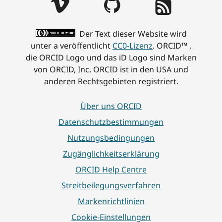
s
s
e
l
o
c
F
l
Der Text dieser Website wird
f
h
o
i
unter a veröffentlicht
CC0-Lizenz
. ORCID™ ,
o
r
r
e
die ORCID Logo und das iD Logo sind Marken
r
i
s
r
von ORCID, Inc. ORCID ist in den USA und
t
t
c
t
anderen Rechtsgebieten registriert.
m
t
h
e
ö
,
e
r
g
g
r
E
Über uns ORCID
l
e
!
i
Datenschutzbestimmungen
i
m
O
n
Nutzungsbedingungen
c
e
R
b
h
i
C
l
Zugänglichkeitserklärung
f
n
I
i
ORCID Help Centre
ü
s
D
c
Streitbeilegungsverfahren
r
a
N
k
O
m
o
i
Markenrichtlinien
R
e
m
n
Cookie-Einstellungen