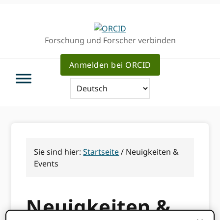
Direkt
Direkt
zur
zum
Hauptnavigation
Inhalt
Forschung und Forscher verbinden
Anmelden bei ORCID
Sie sind hier:
Startseite
/
Neuigkeiten &
Events
Neuigkeiten &