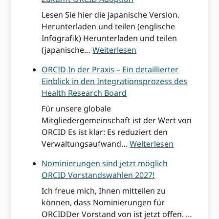
Lesen Sie hier die japanische Version.
Herunterladen und teilen (englische
Infografik) Herunterladen und teilen
R
(japanische…
Weiterlesen
e
ORCID In der Praxis – Ein detaillierter
f
Einblick in den Integrationsprozess des
l
Health Research Board
e
x
Für unsere globale
i
Mitgliedergemeinschaft ist der Wert von
o
ORCID Es ist klar: Es reduziert den
n
:
Verwaltungsaufwand…
Weiterlesen
e
O
Nominierungen sind jetzt möglich
n
R
ORCID Vorstandswahlen 2027!
a
C
u
I
Ich freue mich, Ihnen mitteilen zu
s
D
können, dass Nominierungen für
J
I
ORCIDDer Vorstand von ist jetzt offen. …