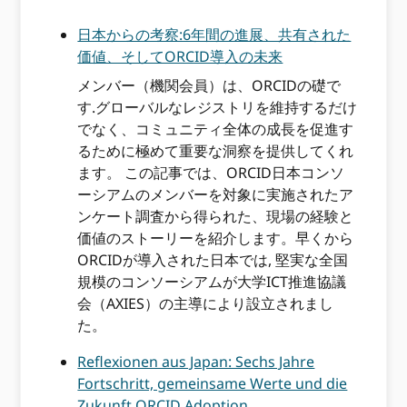
日本からの考察:6年間の進展、共有された
価値、そしてORCID導入の未来
メンバー（機関会員）は、ORCIDの礎で
す.グローバルなレジストリを維持するだけ
でなく、コミュニティ全体の成長を促進す
るために極めて重要な洞察を提供してくれ
ます。 この記事では、ORCID日本コンソ
ーシアムのメンバーを対象に実施されたア
ンケート調査から得られた、現場の経験と
価値のストーリーを紹介します。早くから
ORCIDが導入された日本では, 堅実な全国
規模のコンソーシアムが大学ICT推進協議
会（AXIES）の主導により設立されまし
た。
Reflexionen aus Japan: Sechs Jahre
Fortschritt, gemeinsame Werte und die
Zukunft ORCID Adoption