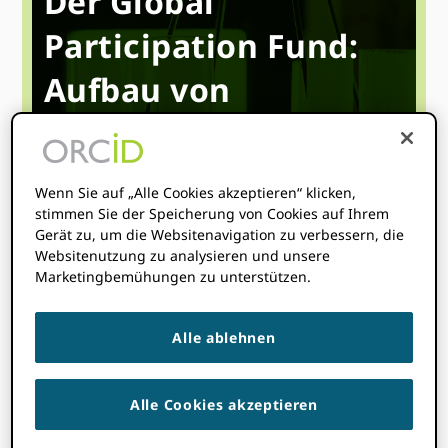
Der Global
Participation Fund:
Aufbau von
Gerechtigkeit in der
Forschung für das
Wenn Sie auf „Alle Cookies akzeptieren“ klicken,
Gemeinwohl
stimmen Sie der Speicherung von Cookies auf Ihrem
Gerät zu, um die Websitenavigation zu verbessern, die
Websitenutzung zu analysieren und unsere
Marketingbemühungen zu unterstützen.
Wir freuen uns, dieses Webinar veranstalten zu
dürfen, um mehr Details zur bevorstehenden
Förderrunde des Global Participation Fund
Alle ablehnen
(GPF) zu präsentieren. Im Webinar erläutern
wir den Hintergrund des Fonds, die Ziele und
die Struktur der Förderung, unsere
Alle Cookies akzeptieren
Anforderungen an eine Förderung, den