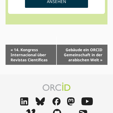
ANSEHEN
Event-
«
14. Kongress
Gebäude ein ORCID
Internacional über
Gemeinschaft in der
Navigation
Revistas Científicas
arabischen Welt
»