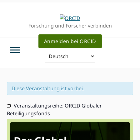
Direkt
Direkt
Direkt
zur
zum
zum
Hauptnavigation
Inhalt
Haupt
Forschung und Forscher verbinden
Sidebar
Anmelden bei ORCID
Diese Veranstaltung ist vorbei.
Veranstaltungsreihe:
ORCID Globaler
Beteiligungsfonds