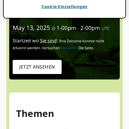
vollständigen Antrag und geben abschließend
Cookie-Einstellungen
einen kurzen Überblick über die Monitoring-
und Bewertungskriterien für die Förderungen.
May 13, 2025
1-00pm
2-00pm
@
-
UTC
Startzeit wo
Sie sind
:
Ihre Zeitzone konnte nicht
erkannt werden. Versuchen
Neuladen
Die Seite.
JETZT ANSEHEN
Themen