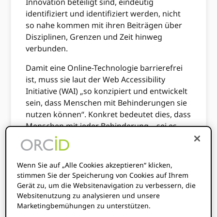
Innovation beteiligt sind, eindeutig
identifiziert und identifiziert werden, nicht
so nahe kommen mit ihren Beiträgen über
Disziplinen, Grenzen und Zeit hinweg
verbunden.
Damit eine Online-Technologie barrierefrei
ist, muss sie laut der Web Accessibility
Initiative (WAI) „so konzipiert und entwickelt
sein, dass Menschen mit Behinderungen sie
nutzen können“. Konkret bedeutet dies, dass
Menschen mit jeder Behinderung – sei es
auditiv, kognitiv, neurologisch, körperlich,
sprachlich oder visuell – Inhalte, die sie im
Internet finden, wahrnehmen, verstehen,
Wenn Sie auf „Alle Cookies akzeptieren“ klicken,
navigieren, mit ihnen interagieren und dazu
stimmen Sie der Speicherung von Cookies auf Ihrem
beitragen können.
Gerät zu, um die Websitenavigation zu verbessern, die
Websitenutzung zu analysieren und unsere
Während die
aktualisiert ORCID
Marketingbemühungen zu unterstützen.
Aufnahmeschnittstelle
ist heute