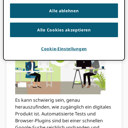
zugänglicher als je zuvor. Wir wissen, dass
Alle ablehnen
viele der 8.5 Millionen Benutzer aktiv damit
interagieren ORCID Aufzeichnungen stoßen
weiterhin auf Hindernisse bei der Erstellung
Alle Cookies akzeptieren
und Pflege dieser Aufzeichnungen.
Cookie-Einstellungen
Es kann schwierig sein, genau
herauszufinden, wie zugänglich ein digitales
Produkt ist. Automatisierte Tests und
Browser-Plugins sind bei einer schnellen
Google-Suche reichlich vorhanden und