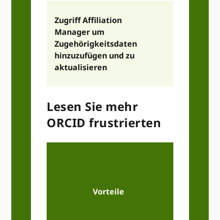
Zugriff Affiliation
Manager um
Zugehörigkeitsdaten
hinzuzufügen und zu
aktualisieren
Lesen Sie mehr
ORCID frustrierten
Öffent
(Nur für n
Zwecke,
Vorteile
Datenschu
Nutzungs
öffentlic