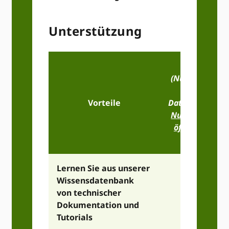
Unterstützung
Öffentlich
(Nur für nicht
Zwecke, sie
Vorteile
Datenschutzbe
Nutzungsbedi
öffentlichen A
Informa
Lernen Sie aus unserer
Wissensdatenbank
von technischer
Dokumentation und
Tutorials