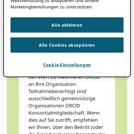
Websitenutzung zu analysieren und unsere
Praxisgemeinschaften
. Wir bieten
Marketingbemühungen zu unterstützen.
nicht nur ermäßigte Gebühren
für Konsortialmitglieder an,
Alle ablehnen
ORCID Konsortien sind
Praxisgemeinschaften, die
Wissen teilen und Ressourcen
Alle Cookies akzeptieren
bündeln können, was zu einer
kostengünstigen Möglichkeit
führt, die Integration in Ihre
Cookie-Einstellungen
Systeme zu beschleunigen und
den Wert zu maximieren ORCID
an Ihre Organisation.
Teilnahmeberechtigt sind
ausschließlich gemeinnützige
Organisationen ORCID
Konsortialmitgliedschaft. Wenn
dies auf Sie zutrifft, empfehlen
wir Ihnen, über den Beitritt (oder