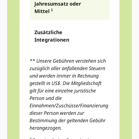
Jahresumsatz oder
‡
Mittel
US$ 3,585
p
Zusätzliche
zusätzliche
Integrationen
Integratio
** Unsere Gebühren verstehen sich
zuzüglich aller anfallenden Steuern
und werden immer in Rechnung
gestellt in US$. Die Mitgliedschaft
gilt für eine einzelne juristische
Person und die
Einnahmen/Zuschüsse/Finanzierung
dieser Person werden zur
Bestimmung der geltenden Gebühr
herangezogen.
‡