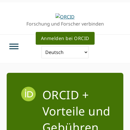
Direkt
Direkt
zur
zum
Hauptnavigation
Inhalt
Forschung und Forscher verbinden
Anmelden bei ORCID
ORCID +
Vorteile und
Gebühren