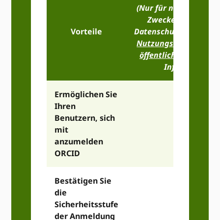
(Nur für nichtkommerz
Zwecke, siehe unse
Vorteile
Datenschutzbestimmu
Nutzungsbedingunge
öffentlichen API
Für 
Information)
Ermöglichen Sie
Ihren
Benutzern, sich
mit
anzumelden
ORCID
Bestätigen Sie
die
Sicherheitsstufe
der Anmeldung