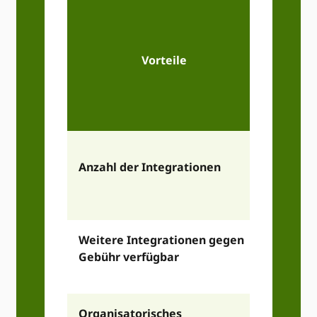
Öff
(Nur fü
Zwec
Vorteile
Datens
Nutzun
öffent
Anzahl der Integrationen
AP
Weitere Integrationen gegen
Gebühr verfügbar
Organisatorisches