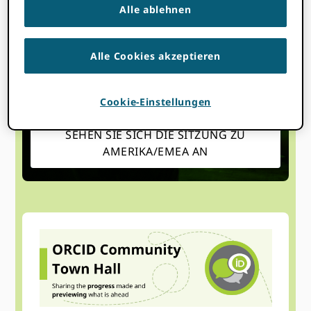
1. April 2025
1: 00 Uhr
2: 00 Uhr
@
-
BST
Alle ablehnen
Startzeit wo
Sie sind
:
Ihre Zeitzone konnte nicht
erkannt werden. Versuchen
Neuladen
Die Seite.
Alle Cookies akzeptieren
ACHTEN SIE AUF DIE APAC-SITZUNG
Cookie-Einstellungen
SEHEN SIE SICH DIE SITZUNG ZU
AMERIKA/EMEA AN