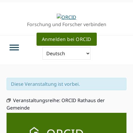
Direkt
Direkt
Direkt
zur
zum
zum
Hauptnavigation
Inhalt
Haupt
Forschung und Forscher verbinden
Sidebar
Anmelden bei ORCID
Diese Veranstaltung ist vorbei.
Veranstaltungsreihe:
ORCID Rathaus der
Gemeinde