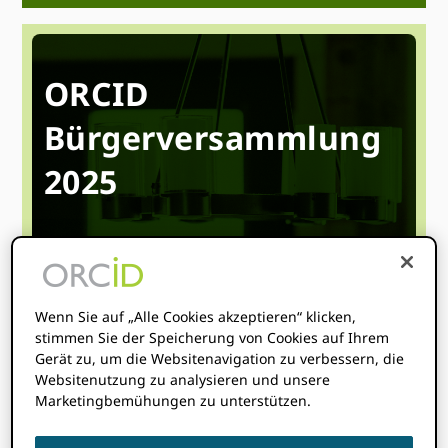
ORCID
Bürgerversammlung
2025
Das ORCID Das Senior-Team wird über die
Fortschritte berichten, die wir im Jahr 2024
gemacht haben, und einen besonderen
Ausblick auf unsere Pläne für 2025 geben. Wie
Wenn Sie auf „Alle Cookies akzeptieren“ klicken,
immer wird es für Sie reichlich Gelegenheit
stimmen Sie der Speicherung von Cookies auf Ihrem
Gerät zu, um die Websitenavigation zu verbessern, die
geben, mit uns in Kontakt zu treten: Feedback
Websitenutzung zu analysieren und unsere
zu geben, Vorschläge zu machen und Fragen
Marketingbemühungen zu unterstützen.
zu stellen.