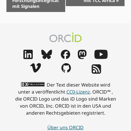
Forschungsintegrität
mit TCC Africa
»
Navigation
mit Signalen
Der Text dieser Website wird
unter a veröffentlicht
CC0-Lizenz
. ORCID™ ,
die ORCID Logo und das iD Logo sind Marken
von ORCID, Inc. ORCID ist in den USA und
anderen Rechtsgebieten registriert.
Über uns ORCID