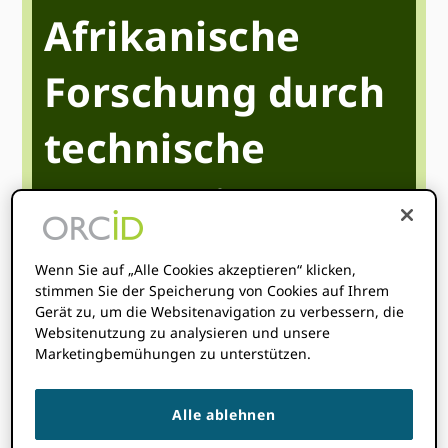
Afrikanische
Forschung durch
technische
Integrationen
vernetzen
Wenn Sie auf „Alle Cookies akzeptieren“ klicken,
stimmen Sie der Speicherung von Cookies auf Ihrem
Gerät zu, um die Websitenavigation zu verbessern, die
Juni 4
Websitenutzung zu analysieren und unsere
1-00pm
2-30pm
@
-
UTC
Marketingbemühungen zu unterstützen.
Startzeit wo
Sie sind
:
Ihre Zeitzone konnte nicht
erkannt werden. Versuchen
Neuladen
Die Seite.
Alle ablehnen