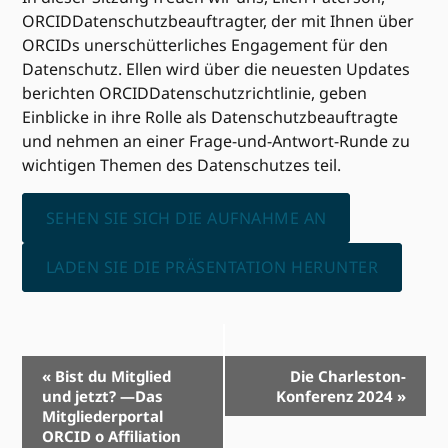
ORCIDDatenschutzbeauftragter, der mit Ihnen über
ORCIDs unerschütterliches Engagement für den
Datenschutz. Ellen wird über die neuesten Updates
berichten ORCIDDatenschutzrichtlinie, geben
Einblicke in ihre Rolle als Datenschutzbeauftragte
und nehmen an einer Frage-und-Antwort-Runde zu
wichtigen Themen des Datenschutzes teil.
SEHEN SIE SICH DIE AUFNAHME AN
LADEN SIE DIE PRÄSENTATION HERUNTER
Event-
«
Bist du Mitglied
Die Charleston-
und jetzt? —Das
Konferenz 2024
»
Navigation
Mitgliederportal
ORCID o Affiliation