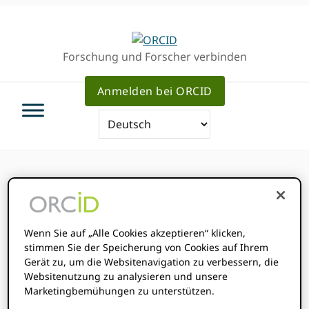
Direkt
Direkt
Direkt
zur
zum
zum
Hauptnavigation
Inhalt
Haupt
Forschung und Forscher verbinden
Sidebar
Anmelden bei ORCID
Diese Veranstaltung ist vorbei.
Veranstaltungsreihe:
Forschungsintegrität
Wenn Sie auf „Alle Cookies akzeptieren“ klicken,
stimmen Sie der Speicherung von Cookies auf Ihrem
November 13, 2024
Gerät zu, um die Websitenavigation zu verbessern, die
11: 00 Uhr
12-00pm
@
-
Websitenutzung zu analysieren und unsere
EST
Marketingbemühungen zu unterstützen.