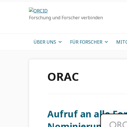
Direkt
Direkt
Direkt
zur
zum
zum
Forschung und Forscher verbinden
Hauptnavigation
Inhalt
Haupt
Sidebar
ÜBER UNS
FÜR FORSCHER
MIT
ORAC
Aufruf an alle Fo
Nominierungen f