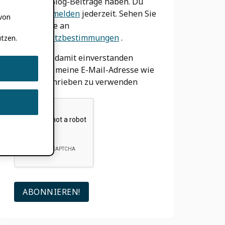
wir neue Blog-Beiträge haben. Du
kannst
abmelden
jederzeit. Sehen Sie
 von
sich unsere an
Datenschutzbestimmungen
.
tzen.
Ich bin damit einverstanden
ORCID um meine E-Mail-Adresse wie
oben beschrieben zu verwenden