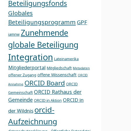
Beteiligungsfonds
Globales
Beteiligungsprogramm
GPF
Zunehmende
iamnw
globale Beteiligung
Integration
Lateinamerika
Mitgliederportal
Mitgliedschaft
Metadaten
offene Wissenschaft
offener Zugang
ORCID
ORCID Board
ORCID
Annahme
ORCID Rathaus der
Gemeinschaft
Gemeinde
ORCID in
ORCID in Aktion
orcid-
der Wildnis
Aufzeichnung
,