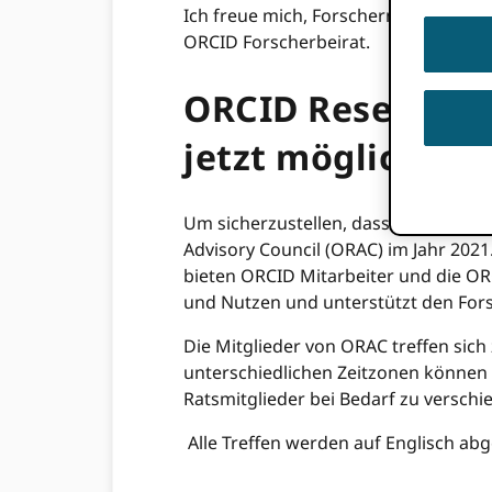
Ich freue mich, Forschern eine spann
ORCID Forscherbeirat.
ORCID Researche
jetzt möglich
Um sicherzustellen, dass die Forsche
Advisory Council (ORAC) im Jahr 2021
bieten ORCID Mitarbeiter und die OR
und Nutzen und unterstützt den For
Die Mitglieder von ORAC treffen sich 
unterschiedlichen Zeitzonen können s
Ratsmitglieder bei Bedarf zu verschi
Alle Treffen werden auf Englisch a