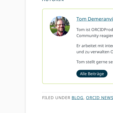
Tom Demeranvi
Tom ist ORCIDProduk
Community reagier
Er arbeitet mit in
und zu verwalten O
Tom stellt gerne s
Alle Beiträge
FILED UNDER
BLOG
,
ORCID NEW