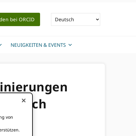
den bei ORCID
NEUIGKEITEN & EVENTS
minierungen
 möglich
ung von
rstützen.