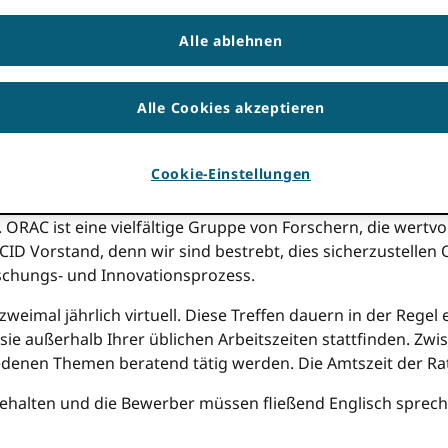
ende Möglichkeit zur Beteiligung vorstellen zu können. ORC
Alle ablehnen
r Advisory Council (ORAC) 
Alle Cookies akzeptieren
Cookie-Einstellungen
r im Mittelpunkt all unserer Aktivitäten stehen, ORCIDUns
. ORAC ist eine vielfältige Gruppe von Forschern, die wertv
CID Vorstand, denn wir sind bestrebt, dies sicherzustelle
schungs- und Innovationsprozess.
zweimal jährlich virtuell. Diese Treffen dauern in der Regel
ie außerhalb Ihrer üblichen Arbeitszeiten stattfinden. Zwi
edenen Themen beratend tätig werden. Die Amtszeit der Rat
bgehalten und die Bewerber müssen
fließend Englisch sprech