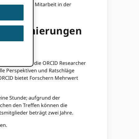
ID's Führung: Mitarbeit in der
– Nominierungen
er Vorstand hat die ORCID Researcher
olle Perspektiven und Ratschläge
n ORCID bietet Forschern Mehrwert
 eine Stunde; aufgrund der
schen den Treffen können die
smitglieder beträgt zwei Jahre.
en.