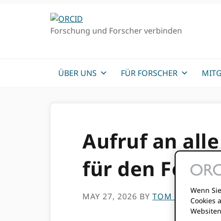
Direkt
Direkt
zur
zum
Forschung und Forscher verbinden
Hauptnavigation
Inhalt
ÜBER UNS
FÜR FORSCHER
MITG
Aufruf an al
für den Forsc
Wenn Sie
MAY 27, 2026
BY
TOM DEMERANV
Cookies 
Websiten