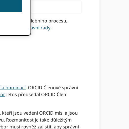
účastnili se volebního procesu,
í se členové správní rady
:
 a nominací
. ORCID Členové správní
bor
letos předsedal ORCID Člen
y, kteří jsou vedeni ORCID misi a jsou
ivu. Rozmanitost je také důležitým
bor musí rovněž zajistit, aby správní