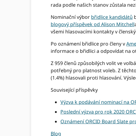
rada podle našich stanov zůstala nez
Nominační výbor
břidlice kandidátů
b
blogový příspěvek od Alison Mitchell
všemi hlasovacími kontakty v členský
Po oznámení břidlice pro členy v
Ame
informace o břidlici a odpovídat na o
Z 959 členů způsobilých volit ve volb
potřebný pro platnost voleb. Z těchto 
(1.4%) hlasovali proti hlasování. Výsl
Související příspěvky
Výzva k podávání nominací na O
Poslední výzva pro rok 2020 OR
Oznámení ORCID Board Slate pr
Blog