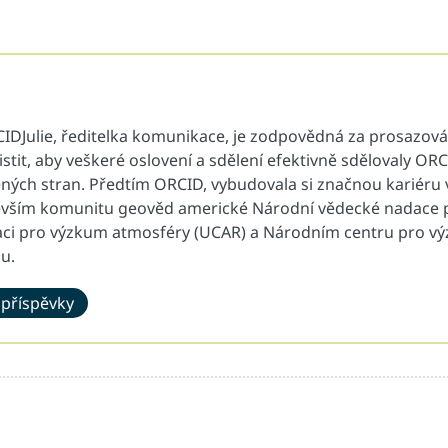
RCIDJulie, ředitelka komunikace, je zodpovědná za prosazov
ajistit, aby veškeré oslovení a sdělení efektivně sdělovaly 
ých stran. Předtím ORCID, vybudovala si značnou kariéru 
vším komunitu geověd americké Národní vědecké nadace pr
raci pro výzkum atmosféry (UCAR) a Národním centru pro v
u.
 příspěvky