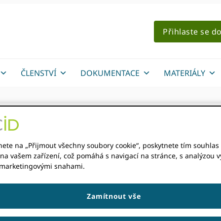
Přihlaste se d
ČLENSTVÍ
DOKUMENTACE
MATERIÁLY
sledků z roku XNUMX 
nete na „Přijmout všechny soubory cookie“, poskytnete tím souhlas 
na vašem zařízení, což pomáhá s navigací na stránce, s analýzou vy
 marketingovými snahami.
TRO
Zamítnout vše