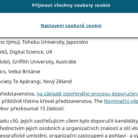
Přijmout všechny soubory cookie
. Informace v tomto příspěvku mohou být nepřesné.
 zaměstnanci, děkuji všem, kteří předložili kandidatury a z
Nastavení souborů cookie
ýboru. Připojte se k nám a přivítejte naše
noví a vracejíc
o týmu), Tohoku University, Japonsko
í), Digital Science, UK
í), Griffith University, Austrálie
ics, Velká Británie
ociety Te Apārangi, Nový Zéland
představenstva,
na základě otevřeného procesu doporučení
í přibližně třetina křesel představenstva. The
Nominační vý
Výbor přezkoumal 15 žádostí.
 řadu cílů. Jejich zastřešujícím cílem bylo doporučit kandidát
dnictvím jejich osobních a organizačních znalostí a sítí vl
ografické umístění, organizační zastoupení a pohlaví - a vý