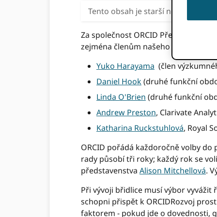
Tento obsah je starší než tři roky
Za společnost ORCID Představenstvo a
zejména členům našeho nominačního v
Yuko Harayama
(člen výzkumnéh
Daniel Hook
(druhé funkční obdob
Linda O'Brien
(druhé funkční obdob
Andrew Preston
, Clarivate Analyt
Katharina Ruckstuhlová
, Royal S
ORCID pořádá každoročně volby do 
rady působí tři roky; každý rok se vol
představenstva
Alison Mitchellová
. 
Při vývoji břidlice musí výbor vyvážit
schopni přispět k ORCIDRozvoj prostře
faktorem - pokud jde o dovednosti, ge