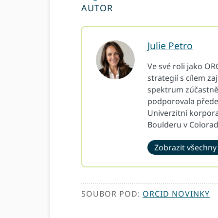
AUTOR
Julie Petro
Ve své roli jako O
strategií s cílem z
spektrum zúčastněn
podporovala přede
Univerzitní korpo
Boulderu v Colorad
Zobrazit všechny
SOUBOR POD:
ORCID NOVINKY