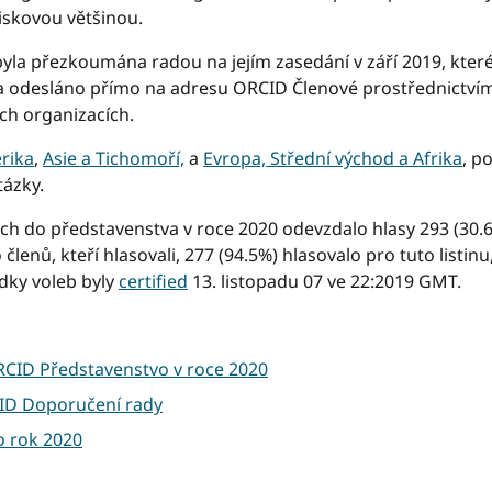
iskovou většinou.
yla přezkoumána radou na jejím zasedání v září 2019, kt
a odesláno přímo na adresu ORCID Členové prostřednictvím
ch organizacích.
rika
,
Asie a Tichomoří,
a
Evropa, Střední východ a Afrika
, p
tázky.
ách do představenstva v roce 2020 odevzdalo hlasy 293 (30.6
členů, kteří hlasovali, 277 (94.5%) hlasovalo pro tuto listinu
edky voleb byly
certified
13. listopadu 07 ve 22:2019 GMT.
RCID Představenstvo v roce 2020
CID Doporučení rady
o rok 2020