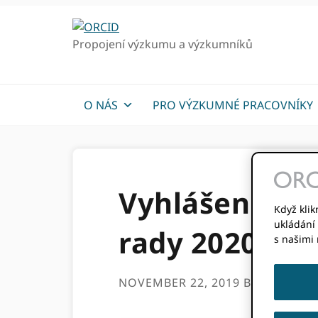
Přejít
Přejít
k
k
Propojení výzkumu a výzkumníků
hlavnímu
hlavnímu
navigaci
obsahu
O NÁS
PRO VÝZKUMNÉ PRACOVNÍKY
Vyhlášení vý
Když klik
ukládání 
rady 2020
s našimi
NOVEMBER 22, 2019
BY
JULIE PE