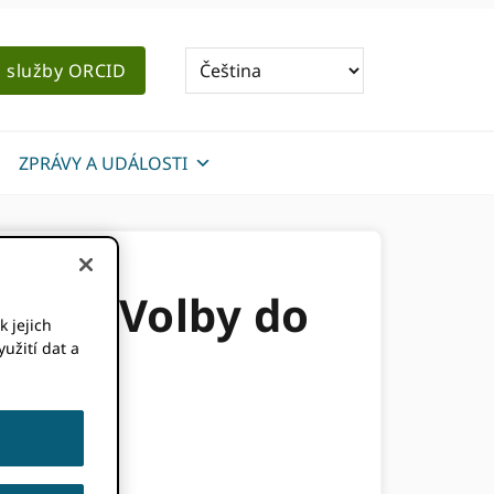
o služby ORCID
ZPRÁVY A UDÁLOSTI
ORCIDVolby do
k jejich
užití dat a