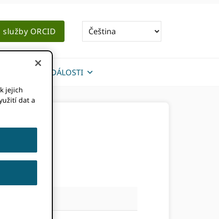
o služby ORCID
ZPRÁVY A UDÁLOSTI
k jejich
užití dat a