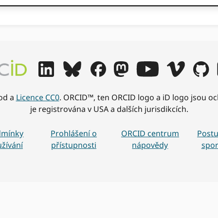
od a
Licence CC0
. ORCID™, ten ORCID logo a iD logo jsou 
je registrována v USA a dalších jurisdikcích.
dmínky
Prohlášení o
ORCID centrum
Post
žívání
přístupnosti
nápovědy
spo