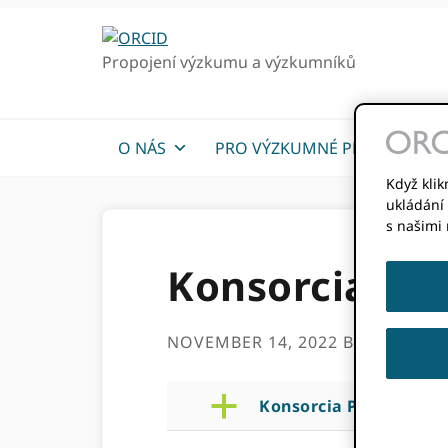
Přejít
Přejít
k
k
Propojení výzkumu a výzkumníků
hlavnímu
hlavnímu
navigaci
obsahu
O NÁS
PRO VÝZKUMNÉ PRACOVNÍKY
Když klik
ukládání 
s našimi
Konsorcia Při
NOVEMBER 14, 2022
BY
ROB BLA
a
Konsorcia Přidány dal