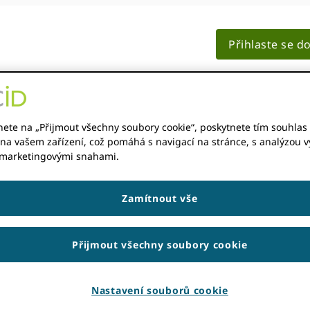
Přihlaste se d
ČLENSTVÍ
DOKUMENTACE
MATERIÁLY
nete na „Přijmout všechny soubory cookie“, poskytnete tím souhlas 
na vašem zařízení, což pomáhá s navigací na stránce, s analýzou vy
 marketingovými snahami.
dány další položky
Zamítnout vše
CKBURN
Přijmout všechny soubory cookie
ší položky
Nastavení souborů cookie