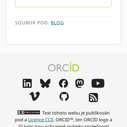
SOUBOR POD:
BLOG
Text tohoto webu je publikován
pod a
Licence CC0
. ORCID™, ten ORCID logo a
iD logo jsou ochranné známky společnosti