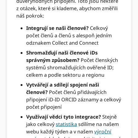
důvěryhodných připojení. Toto jsou některé
z otázek, které si klademe, abychom změřili
náš pokrok:
Integrují se naši členové?
Celkový
počet členů a členů s alespoň jedním
odznakem Collect and Connect
Shromažďují naši členové iDs
správným způsobem?
Počet členských
systémů shromažďujících ověřené ID;
celkem a podle sektoru a regionu
Vytvářejí a sdílejí spojení naši
členové?
Počet členů přidávajících
připojení iD-ID ORCID záznamy a celkový
počet připojení
Využívají vědci tyto integrace?
Stejně
jako celkový
statistika
sdílíme na našem
webu každý týden a v našem
výroční