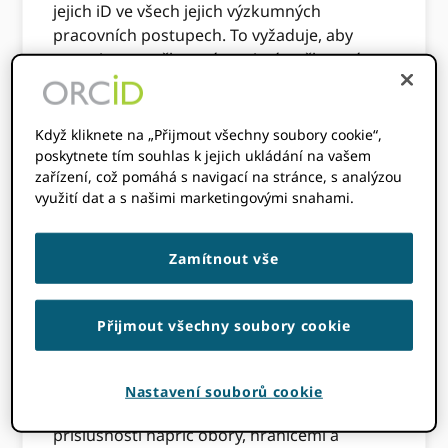
jejich iD ve všech jejich výzkumných
pracovních postupech. To vyžaduje, aby
organizace-nečlenové a zejména členové-
implementovali ORCID technologie podle
osvědčených postupů. Vyžaduje také, aby
všechny organizace podporovaly používání
Když kliknete na „Přijmout všechny soubory cookie“,
ORCID ve svých vlastních komunitách
poskytnete tím souhlas k jejich ukládání na vašem
zařízení, což pomáhá s navigací na stránce, s analýzou
prostřednictvím angažovanosti a dosahu.
využití dat a s našimi marketingovými snahami.
In
Šíření ORCID Slovo: Pomáháme vám,
pomozte nám
, podívali jsme se na to, jak
Zamítnout vše
podporujeme vaši angažovanost a terénní
úsilí. Dnes se zaměřujeme na ORCID
technologie, klíčový prvek, pokud chceme
Přijmout všechny soubory cookie
dosáhnout naší sdílené vize, světa, kde jsou
všichni, kteří se podílejí na výzkumu,
stipendiu a inovacích, jedinečně
Nastavení souborů cookie
identifikováni a spojeni s jejich příspěvky a
příslušností napříč obory, hranicemi a