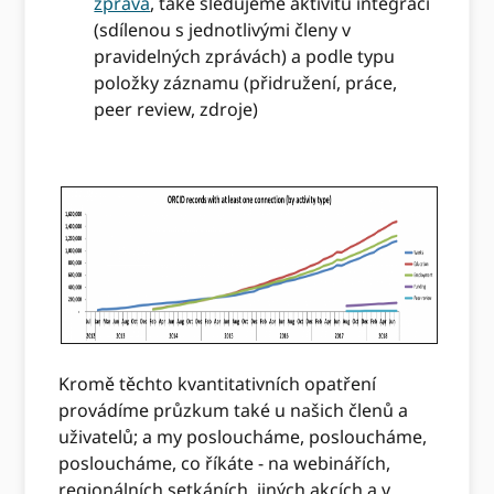
zpráva
, také sledujeme aktivitu integrací
(sdílenou s jednotlivými členy v
pravidelných zprávách) a podle typu
položky záznamu (přidružení, práce,
peer review, zdroje)
Kromě těchto kvantitativních opatření
provádíme průzkum také u našich členů a
uživatelů; a my posloucháme, posloucháme,
posloucháme, co říkáte - na webinářích,
regionálních setkáních, jiných akcích a v