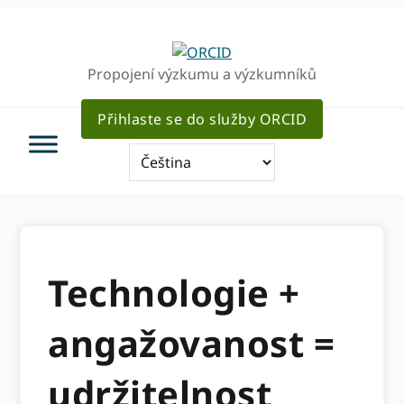
Přejít
Přejít
k
k
hlavnímu
hlavnímu
Propojení výzkumu a výzkumníků
navigaci
obsahu
Přihlaste se do služby ORCID
Technologie +
angažovanost =
udržitelnost