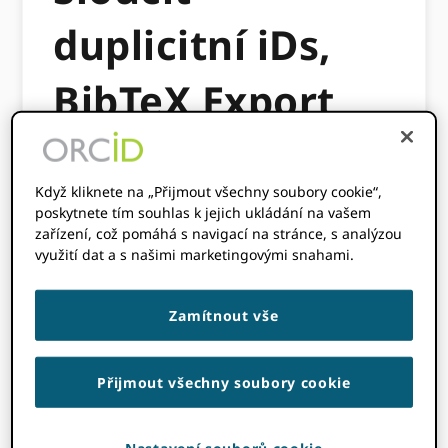
duplicitní iDs,
BibTeX Export
15. BŘEZNA 2017
BY
PAULA DEMAIN
Když kliknete na „Přijmout všechny soubory cookie“,
poskytnete tím souhlas k jejich ukládání na vašem
Tento obsah je starší než tři roky.
zařízení, což pomáhá s navigací na stránce, s analýzou
Informace v tomto příspěvku mohou být
využití dat a s našimi marketingovými snahami.
nepřesné.
Zamítnout vše
ORCID tvrdě pracuje, aby reagoval na vstup
komunity a zlepšoval kvalitu našeho registru
a služeb. V reakci na vaši zpětnou vazbu k
Přijmout všechny soubory cookie
naší
Fórum iDeas
a jinde vyvíjíme řadu
funkcí, které uživatelům pomáhají spravovat
jejich ORCID záznam; viz naše
Plán 2017