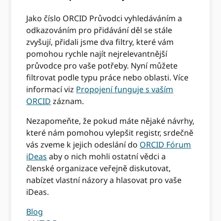
Jako číslo ORCID Průvodci vyhledáváním a
odkazováním pro přidávání děl se stále
zvyšují, přidali jsme dva filtry, které vám
pomohou rychle najít nejrelevantnější
průvodce pro vaše potřeby. Nyní můžete
filtrovat podle typu práce nebo oblasti. Více
informací viz
Propojení funguje s vaším
ORCID
záznam.
Nezapomeňte, že pokud máte nějaké návrhy,
které nám pomohou vylepšit registr, srdečně
vás zveme k jejich odeslání do
ORCID Fórum
iDeas
aby o nich mohli ostatní vědci a
členské organizace veřejně diskutovat,
nabízet vlastní názory a hlasovat pro vaše
iDeas.
Blog