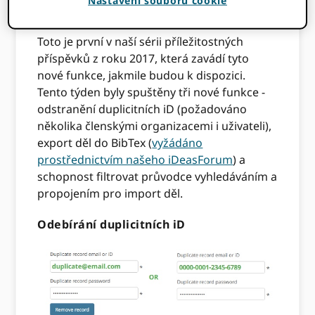
Nastavení souborů cookie
karta pro více informací.
Toto je první v naší sérii příležitostných
příspěvků z roku 2017, která zavádí tyto
nové funkce, jakmile budou k dispozici.
Tento týden byly spuštěny tři nové funkce -
odstranění duplicitních iD (požadováno
několika členskými organizacemi i uživateli),
export děl do BibTex (
vyžádáno
prostřednictvím našeho iDeasForum
) a
schopnost filtrovat průvodce vyhledáváním a
propojením pro import děl.
Odebírání duplicitních iD