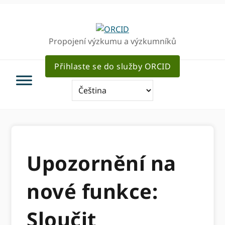
Přejít
Přejít
k
k
hlavnímu
hlavnímu
Propojení výzkumu a výzkumníků
navigaci
obsahu
Přihlaste se do služby ORCID
Upozornění na
nové funkce:
Sloučit