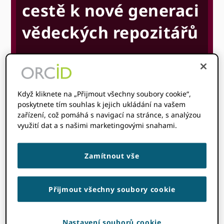
cestě k nové generaci
vědeckých repozitářů
může 12
může 13
8: 00 am
5: 00
@
-
@
pm
CEST
Když kliknete na „Přijmout všechny soubory cookie“,
Čas začátku kde
jste
:
Vaše časové pásmo se
poskytnete tím souhlas k jejich ukládání na vašem
zařízení, což pomáhá s navigací na stránce, s analýzou
nepodařilo zjistit. Snaž se
překládky
strana.
využití dat a s našimi marketingovými snahami.
ZJISTIT VÍCE
Zamítnout vše
Přijmout všechny soubory cookie
Nastavení souborů cookie