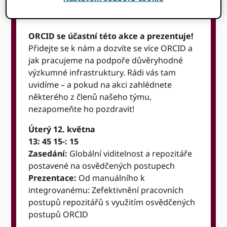
Top Nabídky
ORCID se účastní této akce a prezentuje!
Přidejte se k nám a dozvíte se více ORCID a
jak pracujeme na podpoře důvěryhodné
výzkumné infrastruktury. Rádi vás tam
uvidíme – a pokud na akci zahlédnete
některého z členů našeho týmu,
nezapomeňte ho pozdravit!
Úterý 12. května
13: 45 15-: 15
Zasedání:
Globální viditelnost a repozitáře
postavené na osvědčených postupech
Prezentace:
Od manuálního k
integrovanému: Zefektivnění pracovních
postupů repozitářů s využitím osvědčených
postupů ORCID