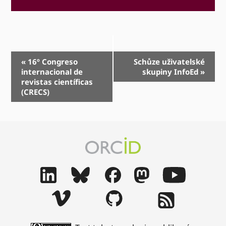
Navigace
«
16º Congreso
Schůze uživatelské
internacional de
skupiny InfoEd
»
událostí
revistas científicas
(CRECS)