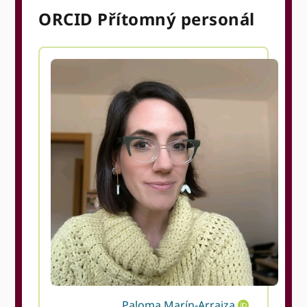
ORCID Přítomný personál
Paloma Marín-Arraiza