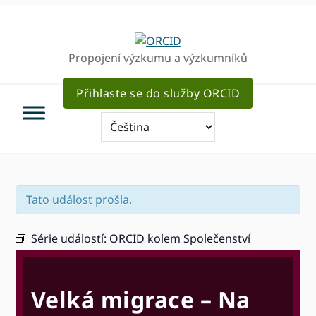
Přejít
Přejít
Přejít
k
k
k
hlavnímu
hlavnímu
hlavnímu
Propojení výzkumu a výzkumníků
navigaci
obsahu
sidebar
Přihlaste se do služby ORCID
Tato událost prošla.
Série událostí:
ORCID kolem Společenství
Velká migrace – Na