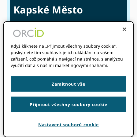
Kapské Město
Série událostí
(Vidět vše)
September 15, 2025
8: 00 am
@
-
Když kliknete na „Přijmout všechny soubory cookie“,
September 16, 2025
5: 00 pm
@
SAST
poskytnete tím souhlas k jejich ukládání na vašem
zařízení, což pomáhá s navigací na stránce, s analýzou
Čas začátku kde
jste
:
využití dat a s našimi marketingovými snahami.
Vaše časové pásmo se
nepodařilo zjistit. Snaž se
překládky
strana.
Zamítnout vše
Přijmout všechny soubory cookie
Top Nabídky
Nastavení souborů cookie