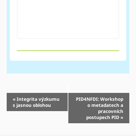
Navigace
«
Integrita výzkumu
PID4NFDI: Workshop
s jasnou oblohou
o metadatech a
událostí
pracovních
postupech PID
»