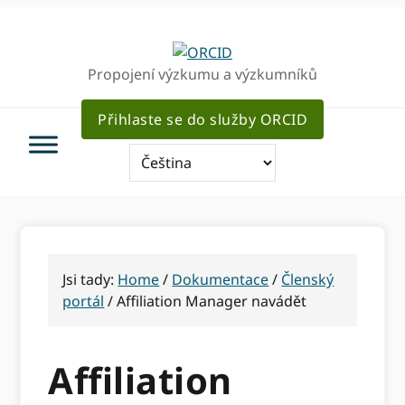
Přejít
Přejít
Přejít
k
k
k
hlavnímu
hlavnímu
hlavnímu
Propojení výzkumu a výzkumníků
navigaci
obsahu
sidebar
Přihlaste se do služby ORCID
Jsi tady:
Home
/
Dokumentace
/
Členský
portál
/
Affiliation Manager navádět
Affiliation