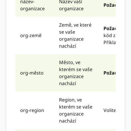
název-
Název vaší
Požadované
organizace
organizace
Země, ve které
Požadovan
se vaše
org-země
kód země IS
organizace
Příklad: USA
nachází
Město, ve
kterém se vaše
org-město
Požadovan
organizace
nachází
Region, ve
kterém se vaše
org-region
Volitelné, 4
organizace
nachází