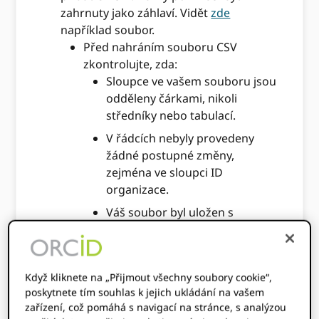
zahrnuty jako záhlaví. Vidět
zde
například soubor.
Před nahráním souboru CSV
zkontrolujte, zda:
Sloupce ve vašem souboru jsou
odděleny čárkami, nikoli
středníky nebo tabulací.
V řádcích nebyly provedeny
žádné postupné změny,
zejména ve sloupci ID
organizace.
Váš soubor byl uložen s
kódováním UTF-8, zejména
pokud používáte neanglické
znaky (jako jsou tildy, cedily,
Když kliknete na „Přijmout všechny soubory cookie“,
akutní hlásky nebo dieréze).
poskytnete tím souhlas k jejich ukládání na vašem
Do souboru nebyly přidány
zařízení, což pomáhá s navigací na stránce, s analýzou