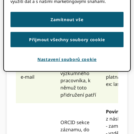
žádné další zalomení řádků.
využití dat a s našimi marketingovými snahami.
Váš soubor se řídí pravidly
ověření v následující tabulce
Zamítnout vše
Název
Popis
Pravidla ov
Přijmout všechny soubory cookie
sloupce
E-mailová
Nastavení souborů cookie
adresa
Požadovan
výzkumného
e-mail
platná e-mai
pracovníka, k
ex:
lastname
němuž toto
přidružení patří
Povinný.
Mus
z následujíc
ORCID sekce
- zaměstnán
záznamu, do
- vzdělání