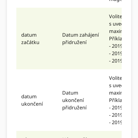
Volitelný. D
s uvedením 
maximálně d
datum
Datum zahájení
Příklady:
začátku
přidružení
- 2019
- 2019-02
- 2019-02-20
Volitelný. D
s uvedením 
Datum
maximálně d
datum
ukončení
Příklady:
ukončení
přidružení
- 2019
- 2019-02
- 2019-02-20