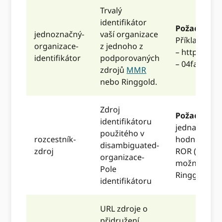
Trvalý
identifikátor
Požadovan
jednoznačný-
vaší organizace
Příklady RO
organizace-
z jednoho z
– https://ro
identifikátor
podporovaných
– 04fa4r544
zdrojů
MMR
nebo Ringgold.
Zdroj
Požadovan
identifikátoru
jedna z násl
použitého v
rozcestník-
hodnot:
disambiguated-
zdroj
ROR (prefer
organizace-
možnost)
Pole
Ringgold
identifikátoru
URL zdroje o
přidružení,