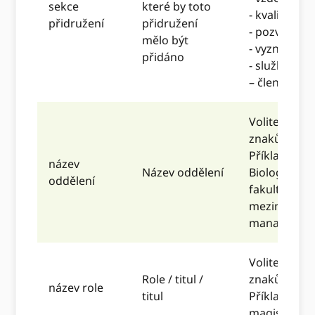
sekce
které by toto
- kvalifikace
přidružení
přidružení
- pozvána p
mělo být
- vyznamená
přidáno
- služba
– členství
Volitelný. M
znaků.
Příklady:
název
Název oddělení
Biologie, P
oddělení
fakulta, Čas
mezinárodn
managemen
Volitelný. M
Role / titul /
znaků.
název role
titul
Příklad: doce
magisterský 