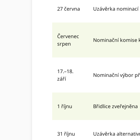
27 června
Uzávěrka nominací 
Červenec
Nominační komise 
srpen
17.–18.
Nominační výbor pře
září
1 říjnu
Břidlice zveřejněna
31 říjnu
Uzávěrka alternati