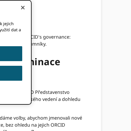
k jejich
užití dat a
ohou zapojit ORCID's governance:
 rada pro výzkumníky.
u – nominace
stran. The ORCID Představenstvo
áním strategického vedení a dohledu
řádáme volby, abychom jmenovali nové
ce, bez ohledu na jejich ORCID