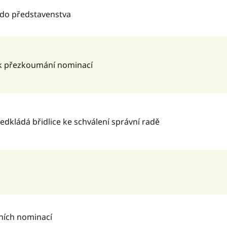
do představenstva
k přezkoumání nominací
dkládá břidlice ke schválení správní radě
vních nominací