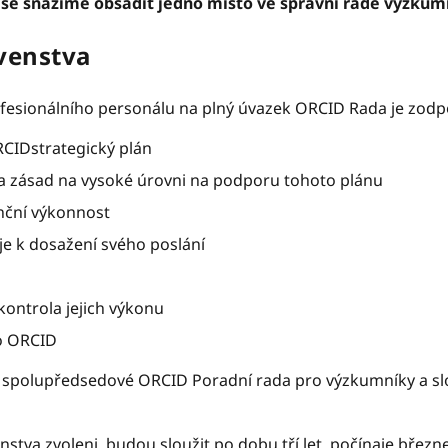
 se snažíme obsadit jedno místo ve správní radě výzku
venstva
fesionálního personálu na plný úvazek ORCID Rada je zodp
RCIDstrategický plán
a zásad na vysoké úrovni na podporu tohoto plánu
nční výkonnost
je k dosažení svého poslání
kontrola jejich výkonu
ro ORCID
o spolupředsedové ORCID Poradní rada pro výzkumníky a slo
stva zvoleni, budou sloužit po dobu tří let, počínaje bře