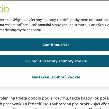
nete na „Přijmout všechny soubory cookie“, poskytnete tím souhlas 
na vašem zařízení, což pomáhá s navigací na stránce, s analýzou vy
 marketingovými snahami.
vě vzrušující příležitosti pro výzkumníky, do kterých se m
tel na ORCID's představenstvo a působení v ORCID Poradní
Zamítnout vše
o ředitele v představenstv
ny
Přijmout všechny soubory cookie
ré zastupuje její členy a širší komunitu zainteresovaných 
Nastavení souborů cookie
nizace jedná v nejlepším zájmu ORCID's komunitou poskytov
oleni na tříletá období podle rozvrhu, takže každý rok po
h pracovníků a ředitelů jsou vyhrazena pro praktikující věd