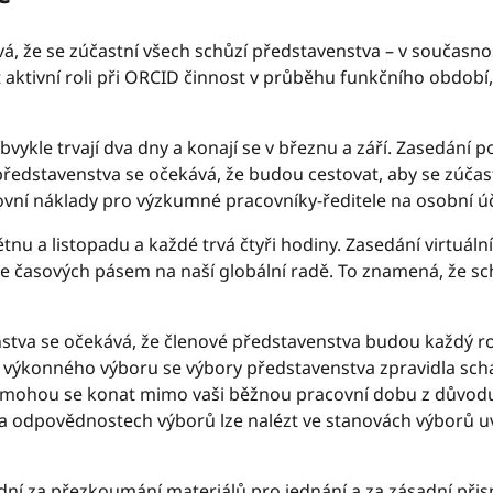
, že se zúčastní všech schůzí představenstva – v současnost
t aktivní roli při ORCID činnost v průběhu funkčního obdob
ykle trvají dva dny a konají se v březnu a září. Zasedání p
ředstavenstva se očekává, že budou cestovat, aby se zúčas
vní náklady pro výzkumné pracovníky-ředitele na osobní úč
větnu a listopadu a každé trvá čtyři hodiny. Zasedání virtuál
ále časových pásem na naší globální radě. To znamená, že 
stva se očekává, že členové představenstva budou každý 
výkonného výboru se výbory představenstva zpravidla scháze
 a mohou se konat mimo vaši běžnou pracovní dobu z důvo
ch a odpovědnostech výborů lze nalézt ve stanovách výbor
ní za přezkoumání materiálů pro jednání a za zásadní přisp