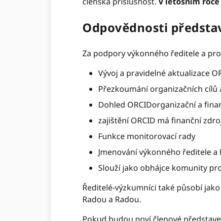
členská příslušnost.
V letošním roce
Odpovědnosti předsta
Za podpory výkonného ředitele a pro
Vývoj a pravidelné aktualizace O
Přezkoumání organizačních cílů 
Dohled ORCIDorganizační a fina
zajištění ORCID má finanční zdro
Funkce monitorovací rady
Jmenování výkonného ředitele a 
Slouží jako obhájce komunity p
Ředitelé-výzkumníci také působí jak
Radou a Radou.
Pokud budou noví členové představen