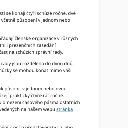
i se konají čtyři schůze ročně, dvě
í, včetně působení v jednom nebo
ořádají členské organizace v různých
tnili prezenčních zasedání
ast na schůzích správní rady.
ní rady jsou rozdělena do dvou dnů,
schůzky se mohou konat mimo vaši
rok působit v jednom nebo dvou
jí prakticky čtyřikrát ročně.
du omezení časového pásma ostatních
ů uvedených na našem webu
stránka
ění k práci představenstva a jeho