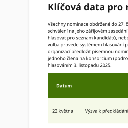
Klíčová data pro
Všechny nominace obdržené do 27. 
schválení na jeho zářijovém zasedán
hlasovat pro seznam kandidátů, neb
volba provede systémem hlasování po
organizací předložit písemnou nomin
jednoho člena na konsorcium (podrobn
hlasováním 3. listopadu 2025.
Datum
22 května
Výzva k předkládán