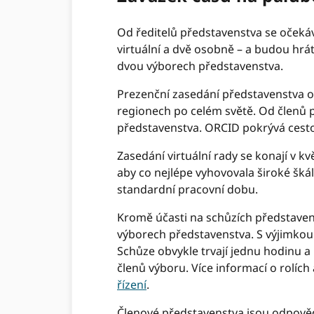
Od ředitelů představenstva se očekává
virtuální a dvě osobně – a budou hrá
dvou výborech představenstva.
Prezenční zasedání představenstva obv
regionech po celém světě. Od členů p
představenstva. ORCID pokrývá cesto
Zasedání virtuální rady se konají v k
aby co nejlépe vyhovovala široké šk
standardní pracovní dobu.
Kromě účasti na schůzích představen
výborech představenstva. S výjimkou 
Schůze obvykle trvají jednu hodinu
členů výboru. Více informací o rolí
řízení
.
Členové představenstva jsou odpověd