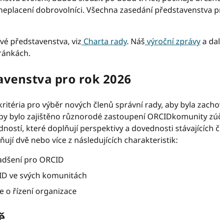
eplacení dobrovolníci. Všechna zasedání představenstva pro
vé představenstva, viz
Charta rady
. Náš
výroční zprávy
a dal
ránkách.
avenstva pro rok 2026
kritéria pro výběr nových členů správní rady, aby byla zac
aby bylo zajištěno různorodé zastoupení ORCIDkomunity zú
dností, které doplňují perspektivy a dovednosti stávajících
ují dvě nebo více z následujících charakteristik:
nadšení pro ORCID
ID ve svých komunitách
e o řízení organizace
ě