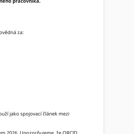
mného pracovníka.
ovědná za:
uží jako spojovací článek mezi
znem 2026. Upozorňujeme, že ORCID