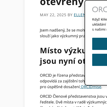
otevřeny
MAY 22, 2025
BY
ELLEN TISE
Když klik
ukládání 
s našimi
Jsem nadšený, že se mohu podělit o d
slouží jako výzkumný pracovník-ředi
Místo výzkumnéh
jsou nyní otevře
ORCID je řízena představenstvem, kte
odpovídá za zajištění toho, že orga
pro úspěšné dosažení
ORCIDmise
.
ORCID Členové představenstva jsou v
ředitele. Dvě místa v radě výzkumnýc