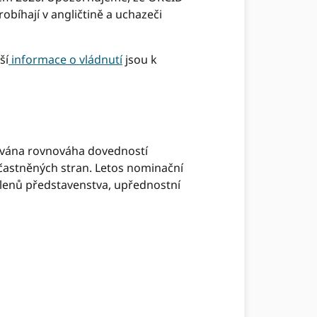
bíhají v angličtině a uchazeči
ší
informace o vládnutí
jsou k
hována rovnováha dovedností
častněných stran. Letos nominační
 členů představenstva, upřednostní