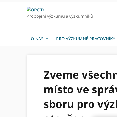
Přejít
Přejít
k
k
Propojení výzkumu a výzkumníků
hlavnímu
hlavnímu
navigaci
obsahu
O NÁS
PRO VÝZKUMNÉ PRACOVNÍKY
Zveme všechn
místo ve sprá
sboru pro vý