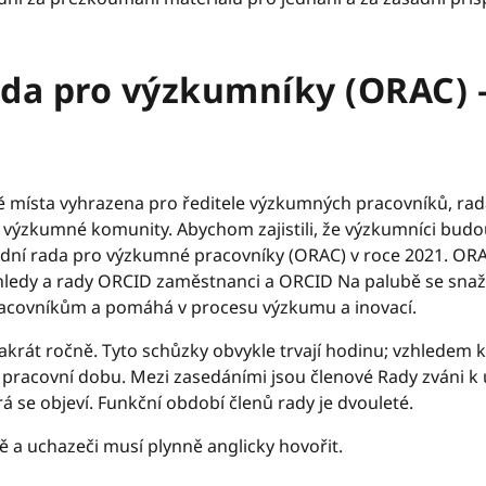
ada pro výzkumníky (ORAC) 
ě místa vyhrazena pro ředitele výzkumných pracovníků, rad
i výzkumné komunity. Abychom zajistili, že výzkumníci budo
adní rada pro výzkumné pracovníky (ORAC) v roce 2021. O
ohledy a rady ORCID zaměstnanci a ORCID Na palubě se snaží
acovníkům a pomáhá v procesu výzkumu a inovací.
vakrát ročně. Tyto schůzky obvykle trvají hodinu; vzhledem
pracovní dobu. Mezi zasedáními jsou členové Rady zváni k 
á se objeví. Funkční období členů rady je dvouleté.
ně a uchazeči musí
plynně anglicky hovořit.