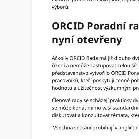
výborů.
ORCID Poradní r
nyní otevřeny
Ačkoliv ORCID Rada má již dlouho dv
řízení a nemůže zastupovat celou šíř
představenstvo vytvořilo ORCID Por
pracovníků, kteří poskytují cenné p
hodnotu a užitečnost výzkumným pr
Členové rady se scházejí prakticky d
se může konat mimo vaši standardní 
diskutovat a konzultovat témata, kter
Všechna setkání probíhají v angličti