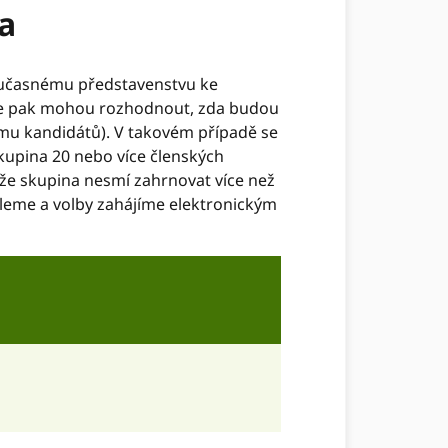
a
oučasnému představenstvu ke
é se pak mohou rozhodnout, zda budou
mu kandidátů). V takovém případě se
kupina 20 nebo více členských
že skupina nesmí zahrnovat více než
leme a volby zahájíme elektronickým