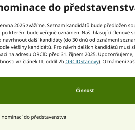
 nominace do představenstv
června 2025 zvážíme. Seznam kandidátů bude předložen s
í, po kterém bude veřejně oznámen. Naši hlasující členov
o navrhnout další kandidáty (do 30 dnů od oznámení sezna
dle většiny kandidátů. Pro návrh dalších kandidátů musí s
aci na adresu ORCID před 31. říjnem 2025. Upozorňujeme, 
osti viz článek III, oddíl 2b
ORCIDStanovy
). Oznámení zaš
Činnost
í nominací do představenstva