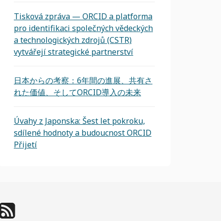
Tisková zpráva — ORCID a platforma
pro identifikaci společných vědeckých
a technologických zdrojů (CSTR)
vytvářejí strategické partnerství
日本からの考察：6年間の進展、共有さ
れた価値、そしてORCID導入の未来
Úvahy z Japonska: Šest let pokroku,
sdílené hodnoty a budoucnost ORCID
Přijetí