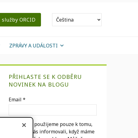
o služby ORCID
ZPRÁVY A UDÁLOSTI
primární
PŘIHLASTE SE K ODBĚRU
Sidebar
NOVINEK NA BLOGU
Email
*
Váš e-mail použijeme pouze k tomu,
abychom vás informovali, když máme