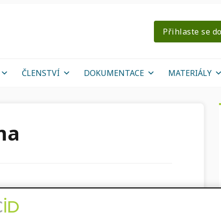
Přihlaste se d
ČLENSTVÍ
DOKUMENTACE
MATERIÁLY
ma
cium přináší výzkum
cénu