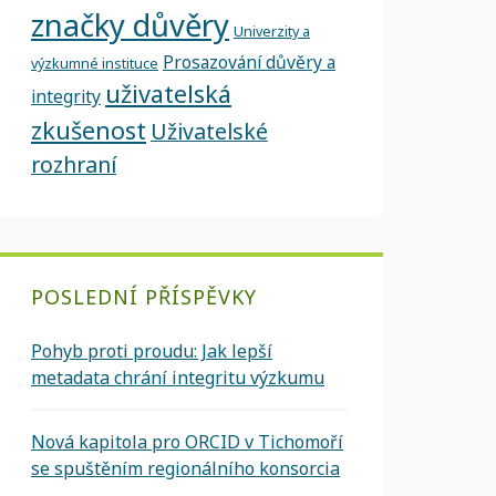
značky důvěry
Univerzity a
Prosazování důvěry a
výzkumné instituce
uživatelská
integrity
zkušenost
Uživatelské
rozhraní
POSLEDNÍ PŘÍSPĚVKY
Pohyb proti proudu: Jak lepší
metadata chrání integritu výzkumu
Nová kapitola pro ORCID v Tichomoří
se spuštěním regionálního konsorcia