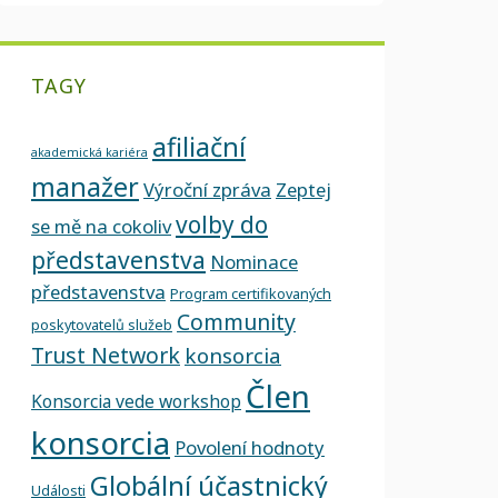
TAGY
afiliační
akademická kariéra
manažer
Výroční zpráva
Zeptej
volby do
se mě na cokoliv
představenstva
Nominace
představenstva
Program certifikovaných
Community
poskytovatelů služeb
Trust Network
konsorcia
Člen
Konsorcia vede workshop
konsorcia
Povolení hodnoty
Globální účastnický
Události