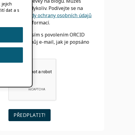
nové příspěvky na blogu. Můžeš
jejich
odhlásit
kdykoliv. Podívejte se na
tí dat a s
naše
Zásady ochrany osobních údajů
Pro více informací.
Souhlasím s povolením ORCID
používat můj e-mail, jak je popsáno
výše