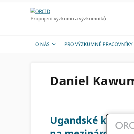
Přejít
Přejít
Přejít
k
k
k
Propojení výzkumu a výzkumníků
hlavnímu
hlavnímu
hlavnímu
navigaci
obsahu
sidebar
O NÁS
PRO VÝZKUMNÉ PRACOVNÍKY
Daniel Kawu
Ugandské konsor
na mezinárodní s