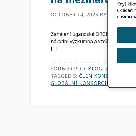
Když klik
ukládání 
OCTOBER 14, 2025
BY
LOMBE T
našimi m
Zahájení ugandské ORCID Konsorcium
národní výzkumná a vzdělávací síť, u
[…]
SOUBOR POD:
BLOG
,
ZPRÁVY KO
TAGGED S:
ČLEN KONSORCIA
,
ZV
GLOBÁLNÍ KONSORCIUM
,
UGAN