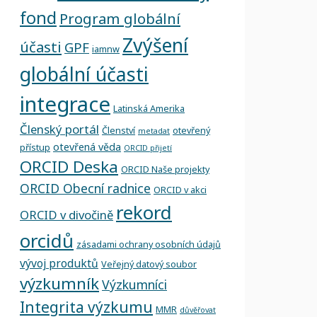
fond
Program globální
Zvýšení
účasti
GPF
iamnw
globální účasti
integrace
Latinská Amerika
Členský portál
Členství
otevřený
metadat
otevřená věda
přístup
ORCID přijetí
ORCID Deska
ORCID Naše projekty
ORCID Obecní radnice
ORCID v akci
rekord
ORCID v divočině
orcidů
zásadami ochrany osobních údajů
vývoj produktů
Veřejný datový soubor
výzkumník
Výzkumníci
Integrita výzkumu
MMR
důvěřovat