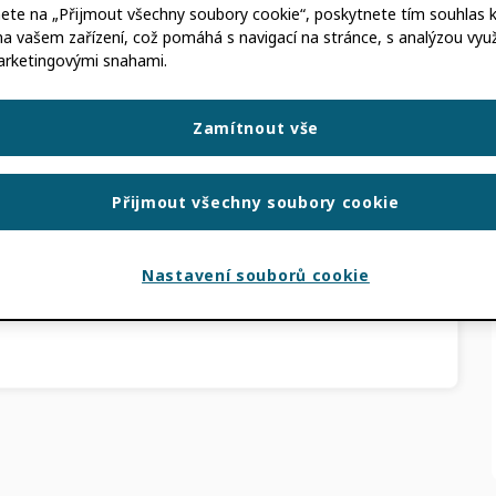
nete na „Přijmout všechny soubory cookie“, poskytnete tím souhlas k 
na vašem zařízení, což pomáhá s navigací na stránce, s analýzou využi
EMBO
,
DANIEL KAWUMA
arketingovými snahami.
 tento měsíc vzniklo, když RENU, ugandská
Zamítnout vše
znala potřebu většího propojení výzkumníků v
Přijmout všechny soubory cookie
NSORCIA
Nastavení souborů cookie
ÝŠENÍ GLOBÁLNÍ ÚČASTI
,
ORCID
DA