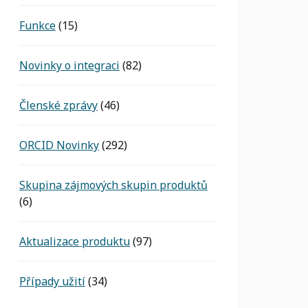
Funkce
(15)
Novinky o integraci
(82)
Členské zprávy
(46)
ORCID Novinky
(292)
Skupina zájmových skupin produktů
(6)
Aktualizace produktu
(97)
Případy užití
(34)