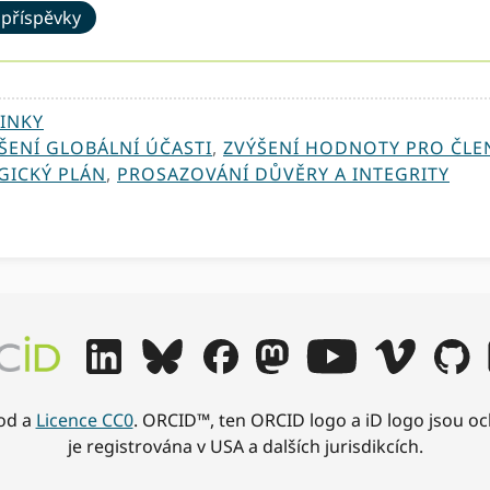
 příspěvky
INKY
ŠENÍ GLOBÁLNÍ ÚČASTI
,
ZVÝŠENÍ HODNOTY PRO ČLE
GICKÝ PLÁN
,
PROSAZOVÁNÍ DŮVĚRY A INTEGRITY
od a
Licence CC0
. ORCID™, ten ORCID logo a iD logo jsou 
je registrována v USA a dalších jurisdikcích.