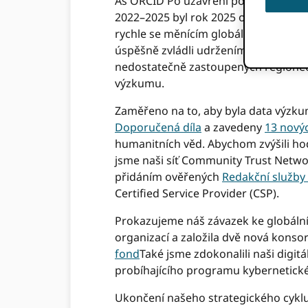
As ORCID Po uzavření posledního ro
2022–2025 byl rok 2025 obdobím význ
rychle se měnícím globálním výzkum
úspěšně zvládli udržením široké globá
nedostatečně zastoupených regionech 
výzkumu.
Zaměřeno na to, aby byla data výzku
Doporučená díla
a zavedeny
13 nový
humanitních věd. Abychom zvýšili hod
jsme naši síť Community Trust Netwo
přidáním ověřených
Redakční služby
Certified Service Provider (CSP).
Prokazujeme náš závazek ke globální 
organizací a založila dvě nová konso
fond
Také jsme zdokonalili naši digi
probíhajícího programu kybernetick
Ukončení našeho strategického cyklu v