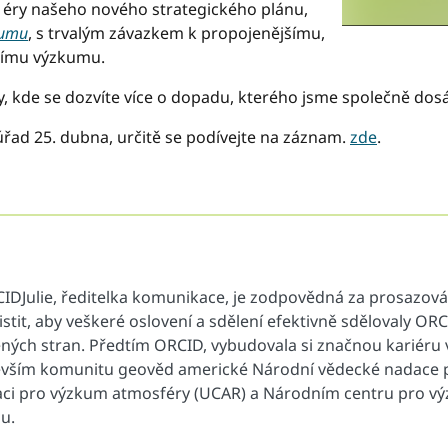
o éry našeho nového strategického plánu,
kumu
, s trvalým závazkem k propojenějšímu,
šímu výzkumu.
 kde se dozvíte více o dopadu, kterého jsme společně dosá
řad 25. dubna, určitě se podívejte na záznam.
zde
.
RCIDJulie, ředitelka komunikace, je zodpovědná za prosazov
ajistit, aby veškeré oslovení a sdělení efektivně sdělovaly 
ých stran. Předtím ORCID, vybudovala si značnou kariéru 
vším komunitu geověd americké Národní vědecké nadace pr
raci pro výzkum atmosféry (UCAR) a Národním centru pro v
u.