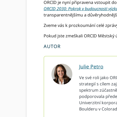
ORCID je nyní připravena vstoupit d
ORCID 2030: Pokrok v budoucnosti výz
transparentnějšímu a důvěryhodněj
Zveme vás k prozkoumání celé zprávy,
Pokud jste zmeškali ORCID Městský ú
AUTOR
Julie Petro
Ve své roli jako O
strategií s cílem z
spektrum zúčastněn
podporovala přede
Univerzitní korpo
Boulderu v Colorad