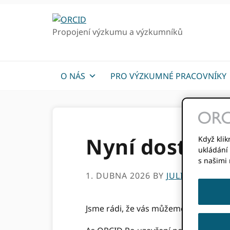
Přejít
Přejít
k
k
Propojení výzkumu a výzkumníků
hlavnímu
hlavnímu
navigaci
obsahu
O NÁS
PRO VÝZKUMNÉ PRACOVNÍKY
Nyní dostupné
Když klik
ukládání 
s našimi
1. DUBNA 2026
BY
JULIE PETRO
Jsme rádi, že vás můžeme pozvat k