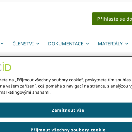
Přihlaste se d
ČLENSTVÍ
DOKUMENTACE
MATERIÁLY
: ORCIDVýroční zpráv
nete na „Přijmout všechny soubory cookie“, poskytnete tím souhlas 
na vašem zařízení, což pomáhá s navigací na stránce, s analýzou vy
 marketingovými snahami.
Zamítnout vše
 prozkoumání
ORCID 2025 Výroční zpráva
!
Přijmout všechny soubory cookie