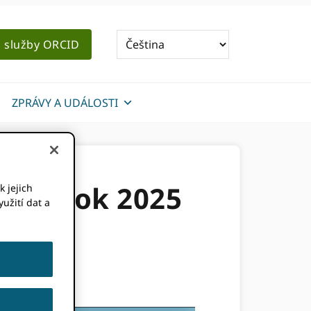
o služby ORCID
ZPRÁVY A UDÁLOSTI
a za rok 2025
k jejich
užití dat a