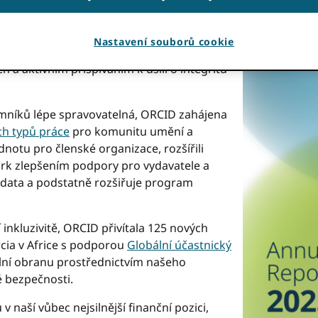
ku našeho strategického plánu na období
amných úspěchů i progresivní strategie v
ném prostředí. ORCID tyto výzvy jsme
Nastavení souborů cookie
lní účasti, rozšířením naší přítomnosti v
a aktivním přispíváním k úsilí o integritu
mníků lépe spravovatelná, ORCID zahájena
ch typů práce
pro komunitu umění a
notu pro členské organizace, rozšířili
rk zlepšením podpory pro vydavatele a
data a podstatně rozšiřuje program
inkluzivitě, ORCID přivítala 125 nových
rcia v Africe s podporou
Globální účastnický
tální obranu prostřednictvím našeho
é bezpečnosti.
 naší vůbec nejsilnější finanční pozici,