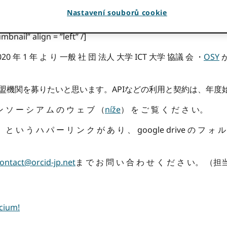
. Informace v tomto příspěvku mohou být nepřesné.
Nastavení souborů cookie
mbnail” align = ”left” /]
020 年 1 年 よ り 一般 社 団 法人 大学 ICT 大学 協議 会 ・
OSY
が
加盟機関を募りたいと思います。APIなどの利用と契約は、年度
 ソ ー シ ア ム の ウ ェ ブ （
níže
） を ご 覧 く だ さ い。
 と い う ハ パ ー リ ン ク が あ り 、 google drive の フ ォ 
ontact@orcid-jp.net
ま で お 問 い 合 わ せ く だ さ い。 （担
rcium!