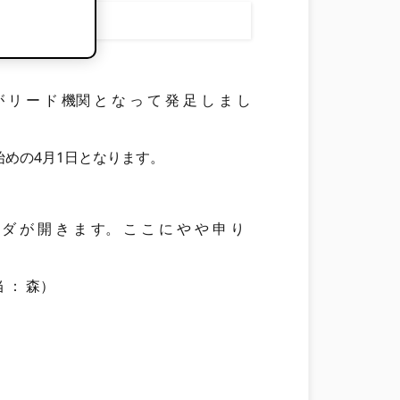
 リ ー ド 機関 と な っ て 発 足 し ま し
始めの4月1日となります。
ル ダ が 開 き ま す。 こ こ に や や 申 り
当 ： 森）