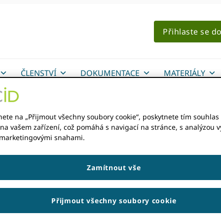
Přihlaste se d
ČLENSTVÍ
DOKUMENTACE
MATERIÁLY
nete na „Přijmout všechny soubory cookie“, poskytnete tím souhlas 
na vašem zařízení, což pomáhá s navigací na stránce, s analýzou vy
ア ム 加盟 機関 の 募集 
 marketingovými snahami.
Zamítnout vše
Přijmout všechny soubory cookie