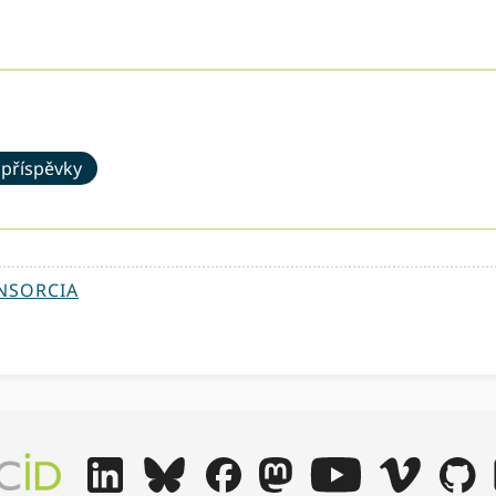
 příspěvky
NSORCIA