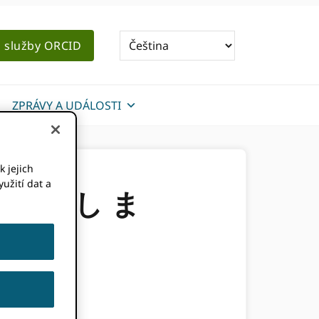
o služby ORCID
ZPRÁVY A UDÁLOSTI
k jejich
užití dat a
を 開始 し ま