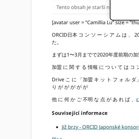
Tento obsah je starší než tři roky
[avatar user = ”Camillia Lu” size = ”thu
ORCID日本 コ ン ソ ー シ ア ム は 、 2
た。
まずは1〜3月までで2020年度前期の
加盟 に 関 す る 情報 に つ い て は コ ン
Drive こ に 「加盟 キ ッ ト フ ォ ル ダ」
り が が が が が
他 に 何 か ご 不明 な 点 が あ れ ば 、
c
Související informace
Již brzy - ORCID Japonské konso