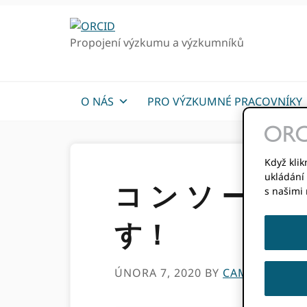
Přejít
Přejít
k
k
Propojení výzkumu a výzkumníků
hlavnímu
hlavnímu
navigaci
obsahu
O NÁS
PRO VÝZKUMNÉ PRACOVNÍKY
Když klik
ukládání 
コ ン ソ ー シ 
s našimi
す！
ÚNORA 7, 2020
BY
CAMILLIA LU