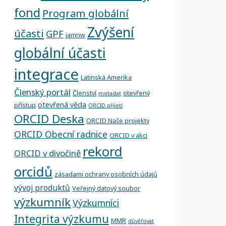
fond
Program globální
Zvýšení
účasti
GPF
iamnw
globální účasti
integrace
Latinská Amerika
Členský portál
Členství
otevřený
metadat
otevřená věda
přístup
ORCID přijetí
ORCID Deska
ORCID Naše projekty
ORCID Obecní radnice
ORCID v akci
rekord
ORCID v divočině
orcidů
zásadami ochrany osobních údajů
vývoj produktů
Veřejný datový soubor
výzkumník
Výzkumníci
Integrita výzkumu
MMR
důvěřovat