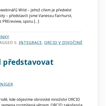
webinářů Wild – jehož cílem je předvést
ty – představili jsme Vanessu Fairhurst,
z PREreview, spolu […]
INKY
AGGED S:
INTEGRACE
,
ORCID V DIVOČINĚ
d představovat
NNIGER
írodě, kde objevíme obrovské množství ORCID
ko semena rozptýlená větrem, ORCID zakořenila