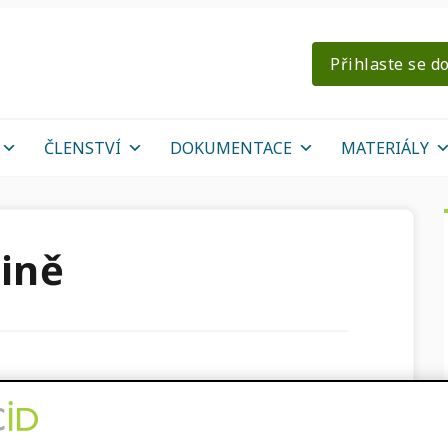
Přihlaste se d
ČLENSTVÍ
DOKUMENTACE
MATERIÁLY
ině
 – podrobný pohled
stu Rady pro výzkum