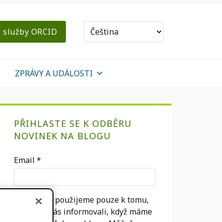
o služby ORCID
ZPRÁVY A UDÁLOSTI
primární
PŘIHLASTE SE K ODBĚRU
Sidebar
NOVINEK NA BLOGU
Email
*
Váš e-mail použijeme pouze k tomu,
abychom vás informovali, když máme