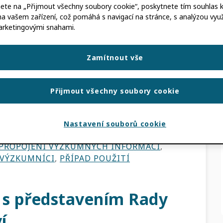
nete na „Přijmout všechny soubory cookie“, poskytnete tím souhlas k 
na vašem zařízení, což pomáhá s navigací na stránce, s analýzou využi
arketingovými snahami.
OVÁ
Zamítnout vše
je hodnota ORCID je jasné: snižuje
elnost výzkumu. Ale jak ve skutečnosti vypadá
Přijmout všechny soubory cookie
Nastavení souborů cookie
ITÍ
PROPOJENÍ VÝZKUMNÝCH INFORMACÍ
,
VÝZKUMNÍCI
,
PŘÍPAD POUŽITÍ
 s představením Rady
í