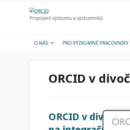
Přejít
Přejít
Přejít
k
k
k
Propojení výzkumu a výzkumníků
hlavnímu
hlavnímu
hlavnímu
navigaci
obsahu
sidebar
O NÁS
PRO VÝZKUMNÉ PRACOVNÍKY
ORCID v divoč
ORCID v divočině
na integrační ce