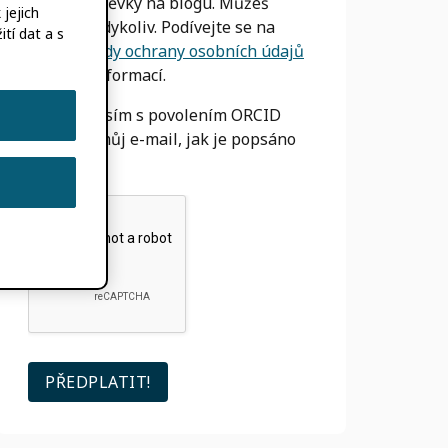
nové příspěvky na blogu. Můžeš
jejich
odhlásit
kdykoliv. Podívejte se na
tí dat a s
naše
Zásady ochrany osobních údajů
Pro více informací.
Souhlasím s povolením ORCID
používat můj e-mail, jak je popsáno
výše