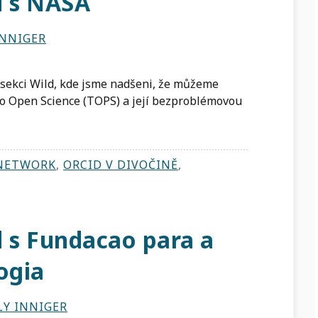
d s NASA
INNIGER
 sekci Wild, kde jsme nadšeni, že můžeme
to Open Science (TOPS) a její bezproblémovou
NETWORK
,
ORCID V DIVOČINĚ
,
d s Fundacao para a
ogia
LY INNIGER