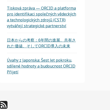
Tisková zpráva — ORCID a platforma
pro identifikaci společných vědeckých
a technologických zdrojů (CSTR)
vytvářejí strategické partnerství
日本からの考察：6年間の進展、共有さ
れた価値、そしてORCID導入の未来
Úvahy z Japonska: Šest let pokroku,
sdílené hodnoty a budoucnost ORCID
Přijetí