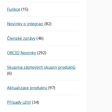
Funkce
(15)
Novinky o integraci
(82)
Členské zprávy
(46)
ORCID Novinky
(292)
Skupina zájmových skupin produktů
(6)
Aktualizace produktu
(97)
Případy užití
(34)