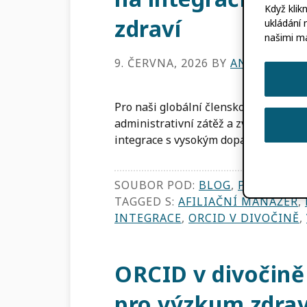
Když klik
zdraví
ukládání 
našimi m
9. ČERVNA, 2026
BY
ANA CARDOS
Pro naši globální členskou komunitu 
administrativní zátěž a zvyšuje vidit
integrace s vysokým dopadem […]
SOUBOR POD:
BLOG
,
PŘÍPADY UŽ
TAGGED S:
AFILIAČNÍ MANAŽER
,
INTEGRACE
,
ORCID V DIVOČINĚ
,
ORCID v divočině
pro výzkum zdrav