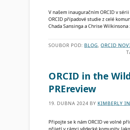
V našem inauguračním ORCID v sérii 
ORCID případové studie z celé komuni
Chada Sansinga a Chrise Wilkinsona 
SOUBOR POD:
BLOG
,
ORCID NOV
T
ORCID in the Wil
PREreview
19. DUBNA 2024
BY
KIMBERLY I
Připojte se k nám ORCID ve volné př
přijetí v rámci vědecké komunity. Ja