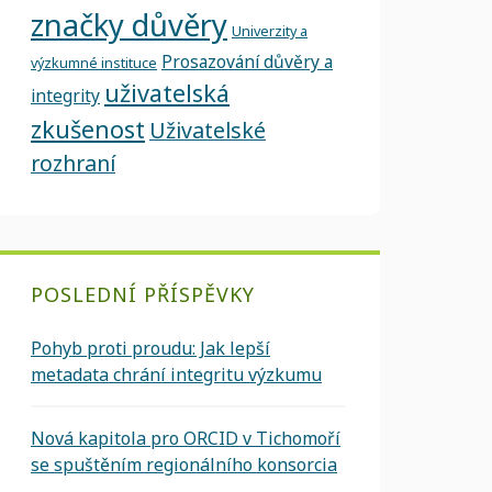
značky důvěry
Univerzity a
Prosazování důvěry a
výzkumné instituce
uživatelská
integrity
zkušenost
Uživatelské
rozhraní
POSLEDNÍ PŘÍSPĚVKY
Pohyb proti proudu: Jak lepší
metadata chrání integritu výzkumu
Nová kapitola pro ORCID v Tichomoří
se spuštěním regionálního konsorcia