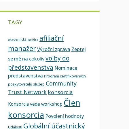
TAGY
afiliační
akademická kariéra
manažer
Výroční zpráva
Zeptej
volby do
se mě na cokoliv
představenstva
Nominace
představenstva
Program certifikovaných
Community
poskytovatelů služeb
Trust Network
konsorcia
Člen
Konsorcia vede workshop
konsorcia
Povolení hodnoty
Globální účastnický
Události