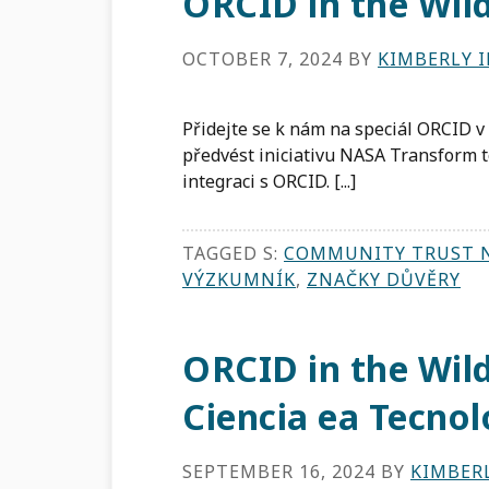
ORCID in the Wil
OCTOBER 7, 2024
BY
KIMBERLY 
Přidejte se k nám na speciál ORCID v
předvést iniciativu NASA Transform 
integraci s ORCID. [...]
TAGGED S:
COMMUNITY TRUST 
VÝZKUMNÍK
,
ZNAČKY DŮVĚRY
ORCID in the Wil
Ciencia ea Tecnol
SEPTEMBER 16, 2024
BY
KIMBER