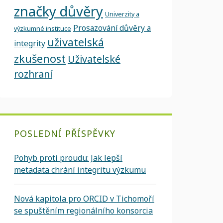
značky důvěry
Univerzity a
Prosazování důvěry a
výzkumné instituce
uživatelská
integrity
zkušenost
Uživatelské
rozhraní
POSLEDNÍ PŘÍSPĚVKY
Pohyb proti proudu: Jak lepší
metadata chrání integritu výzkumu
Nová kapitola pro ORCID v Tichomoří
se spuštěním regionálního konsorcia