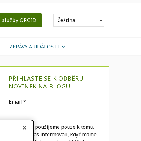
o služby ORCID
ZPRÁVY A UDÁLOSTI
primární
PŘIHLASTE SE K ODBĚRU
Sidebar
NOVINEK NA BLOGU
Email
*
Váš e-mail použijeme pouze k tomu,
abychom vás informovali, když máme