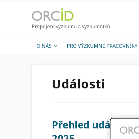
Přejít
Přejít
Přejít
k
k
k
hlavnímu
hlavnímu
hlavnímu
Propojení výzkumu a výzkumníků
navigaci
obsahu
sidebar
O NÁS
PRO VÝZKUMNÉ PRACOVNÍKY
Události
Přehled událostí z
2025