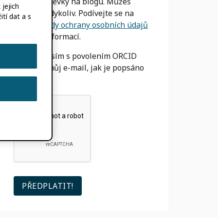
nové příspěvky na blogu. Můžeš
jejich
odhlásit
kdykoliv. Podívejte se na
tí dat a s
naše
Zásady ochrany osobních údajů
Pro více informací.
Souhlasím s povolením ORCID
používat můj e-mail, jak je popsáno
výše