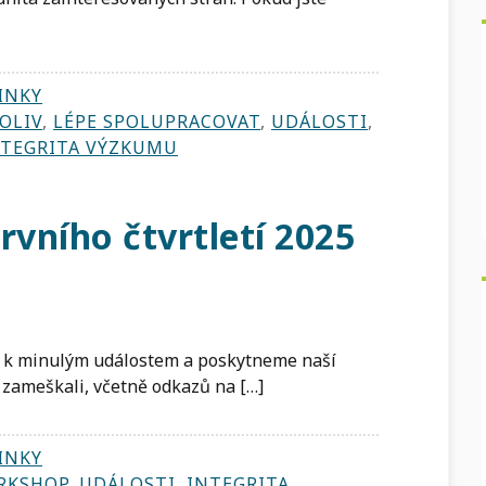
INKY
OLIV
,
LÉPE SPOLUPRACOVAT
,
UDÁLOSTI
,
NTEGRITA VÝZKUMU
rvního čtvrtletí 2025
me k minulým událostem a poskytneme naší
 zameškali, včetně odkazů na […]
INKY
RKSHOP
,
UDÁLOSTI
,
INTEGRITA