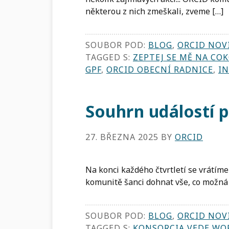
některou z nich zmeškali, zveme […]
SOUBOR POD:
BLOG
,
ORCID NOV
TAGGED S:
ZEPTEJ SE MĚ NA COK
GPF
,
ORCID OBECNÍ RADNICE
,
I
Souhrn událostí p
27. BŘEZNA 2025
BY
ORCID
Na konci každého čtvrtletí se vrátí
komunitě šanci dohnat vše, co možná
SOUBOR POD:
BLOG
,
ORCID NOV
TAGGED S:
KONSORCIA VEDE WO