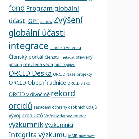
fond
Program globální
Zvýšení
účasti
GPF
iamnw
globální účasti
integrace
Latinská Amerika
Členský portál
Členství
otevřený
metadat
otevřená věda
přístup
ORCID přijetí
ORCID Deska
ORCID Naše projekty
ORCID Obecní radnice
ORCID v akci
rekord
ORCID v divočině
orcidů
zásadami ochrany osobních údajů
vývoj produktů
Veřejný datový soubor
výzkumník
Výzkumníci
Integrita výzkumu
MMR
důvěřovat