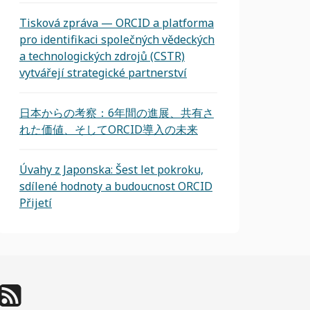
Tisková zpráva — ORCID a platforma
pro identifikaci společných vědeckých
a technologických zdrojů (CSTR)
vytvářejí strategické partnerství
日本からの考察：6年間の進展、共有さ
れた価値、そしてORCID導入の未来
Úvahy z Japonska: Šest let pokroku,
sdílené hodnoty a budoucnost ORCID
Přijetí