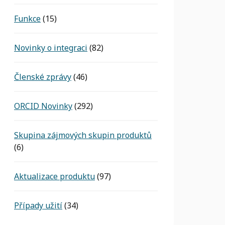
Funkce
(15)
Novinky o integraci
(82)
Členské zprávy
(46)
ORCID Novinky
(292)
Skupina zájmových skupin produktů
(6)
Aktualizace produktu
(97)
Případy užití
(34)