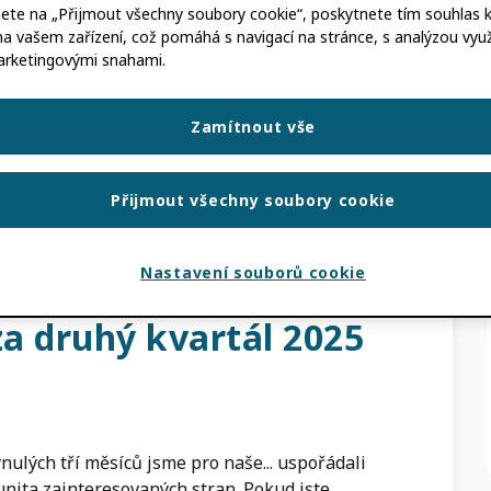
nete na „Přijmout všechny soubory cookie“, poskytnete tím souhlas k 
na vašem zařízení, což pomáhá s navigací na stránce, s analýzou využi
arketingovými snahami.
roku 2025! Těšili jsme se z propojení s naší
Zamítnout vše
hlouběji zapojit a učit se. Tato sezóna akcí
Přijmout všechny soubory cookie
INKY
TAGGED S:
UDÁLOSTI
Nastavení souborů cookie
za druhý kvartál 2025
ulých tří měsíců jsme pro naše... uspořádali
unita zainteresovaných stran. Pokud jste