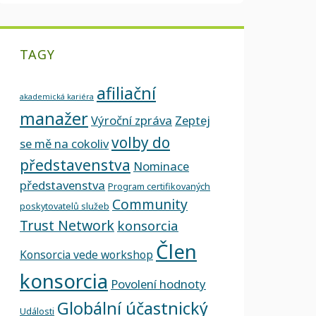
TAGY
afiliační
akademická kariéra
manažer
Výroční zpráva
Zeptej
volby do
se mě na cokoliv
představenstva
Nominace
představenstva
Program certifikovaných
Community
poskytovatelů služeb
Trust Network
konsorcia
Člen
Konsorcia vede workshop
konsorcia
Povolení hodnoty
Globální účastnický
Události