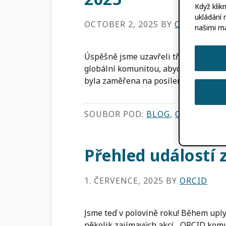
Když klik
ukládání 
OCTOBER 2, 2025
BY
ORCID
našimi m
Úspěšně jsme uzavřeli třetí čtvrtletí 
globální komunitou, abychom se mohli 
byla zaměřena na posílení […]
SOUBOR POD:
BLOG
,
ORCID NOV
Přehled událostí 
1. ČERVENCE, 2025
BY
ORCID
Jsme teď v polovině roku! Během uplyn
několik zajímavých akcí... ORCID kom